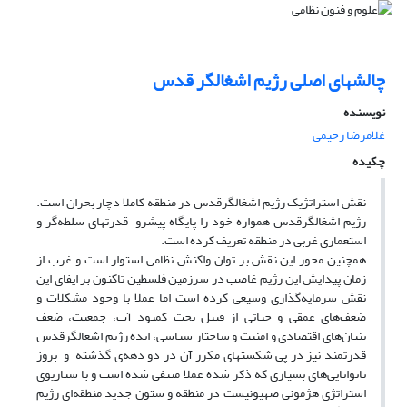
چالشهای اصلی رژیم اشغالگر قدس
نویسنده
غلامرضا رحیمی
چکیده
نقش استراتژیک رژیم اشغالگرقدس در منطقه کاملا دچار بحران است.
رژیم اشغالگرقدس همواره خود را پایگاه پیشرو قدرتهای سلطه‌گر و
استعماری غربی در منطقه تعریف کرده است.
همچنین محور این نقش بر توان واکنش نظامی ‌استوار است و غرب از
زمان پیدایش این رژیم غاصب در سرزمین فلسطین تاکنون بر ایفای این
نقش سرمایه‌گذاری وسیعی کرده است اما عملا با وجود مشکلات و
ضعف‌های عمقی و حیاتی از قبیل بحث کمبود آب، جمعیت، ضعف
بنیان‌های اقتصادی و امنیت و ساختار سیاسی، ایده رژیم اشغالگرقدس
قدرتمند نیز در پی شکستهای مکرر آن در دو دهه‌ی گذشته و بروز
ناتوانایی‌های بسیاری که ذکر شده عملا منتفی شده است و با سناریوی
استراتژی هژمونی صهیونیست در منطقه و ستون جدید منطقه‌ای رژیم