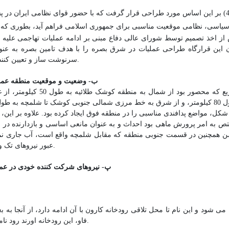
 سیاسی، نظامی موقعیت مناسبی برای جمهوری اسلامی فراهم آید، بطوری که ع
 پس از اخذ تصمیم توسط شورای عالی دفاع مبنی بر ادامه عملیات تهاجمی علی
هان این قرارگاه طراحی عملیات در شرق بصره را با هدف تامین بصره به عن
سرنوشت ساز و تعیین کننده آغاز کردند.
ب- وضعیت و موقعیت منطقه عمل
منطقه عملیاتی رمضان به شکل یک مثلث به وسعت 1600 کیلومتر مربع که محصور بود از شمال به 
کل، مواضع پدافندی مناسبی را در منطقه فوق ایجاد کرده بود. علاوه بر این،
 یک کیلومتر را که مختص به امر پرورش ماهی بود احداث و به عنوان مانعی اساسی و بازدارنده 
ن همچنین در قسمت جنوبی منطقه که مقابل شلمچه واقع است، آب جاری نمود 
عبور نیروهای تک ور ایران شود.
پ- نیروهای شرکت کننده خودی در عم
فاو، این رودخانه اورند رود نامیده می شود.