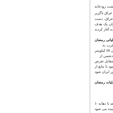
راق ناگزیر
ه عراق، دست
وان یک هدف
یاتی رمضان
منطقه کوشک طلائیه به طول 50 کیلومتر، از غرب به
 دشمن از
در مقابل تعرض
تا مانع از
لیات رمضان
1- از به هم پیوستن دو رودخانه دجله و فرات، رودخانه شط العرب تشکیل می شود و این نام تا محل تلاقی رودخانه کارون با آن ادامه دارد، از آنجا به بعد تا دهانه