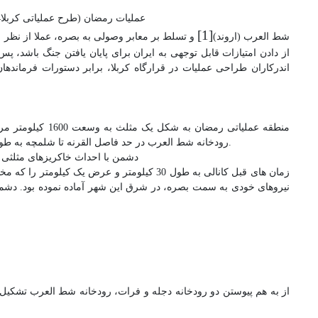
عملیات رمضان (طرح عملیاتی کربلا4) بر این اساس مورد طراحی قرار گرفت که با حضور قوای نظامی ایران در پشت رودخانه
[1]
شط العرب (اروند)
و تسلط بر معابر وصولی به بصره، عملا از نظر
از دادن امتیازات قابل توجهی به ایران برای پایان یافتن جنگ باشد،
اندرکاران طراحی عملیات در قرارگاه کربلا، برابر دستورات فرماند
رودخانه شط العرب در حد فاصل القرنه تا شلمچه به طول 80 کیلومتر، و از شرق به خط مرزی شمالی جنوبی کوشک تا شلمچه به طول 60 کیلومتر.
دشمن با احداث خاکریزهای مثلثی ش
زمان های قبل کانالی به طول 30 کیلومتر و عرض
نیروهای خودی به سمت بصره، در شرق این شهر آماده نموده بود. دشم