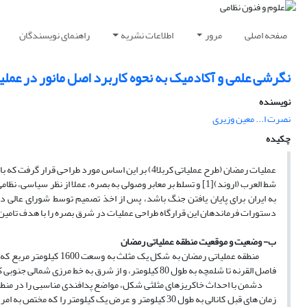
صفحه اصلی
مرور
اطلاعات نشریه
راهنمای نویسندگان
نگرشی علمی و آکادمیک به نحوه کاربرد اصل مانور در عمل
نویسنده
نصرت ا... معین وزیری
چکیده
عملیات رمضان (طرح عملیاتی کربلا4) بر این اساس مورد طراحی قرار گرفت که با حضور قوای نظامی ایران در پشت رودخانه
شط العرب (اروند)[1] و تسلط بر معابر وصولی به بصره، عملا از نظ
به ایران برای پایان یافتن جنگ باشد، پس از اخذ تصمیم توسط شورای عالی دفا
دستورات فرماندهان این قرارگاه طراحی عملیات در شرق بصره را با هدف تامین
ب- وضعیت و موقعیت منطقه عملیاتی رمضان
فاصل القرنه تا شلمچه به طول 80 کیلومتر، و از شرق به خط مرزی شمالی جنوبی کوشک تا شلمچه به طول 60 کیلومتر.
دشمن با احداث خاکریزهای مثلثی شکل، مواضع پدافندی مناسبی را در منطقه ف
زمان های قبل کانالی به طول 30 کیلومتر و عرض یک کیلوم