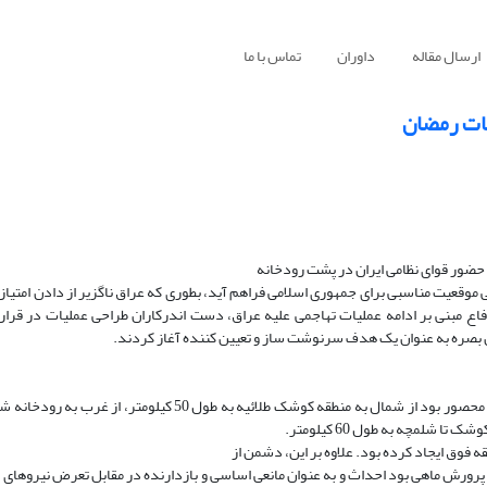
ارسال مقاله
داوران
تماس با ما
یات رمضان
ر سیاسی، نظامی موقعیت مناسبی برای جمهوری اسلامی فراهم آید، بطوری که عراق ناگزیر از دادن امتی
ع مبنی بر ادامه عملیات تهاجمی علیه عراق، دست اندرکاران طراحی عملیات در قرارگاه
 بصره به عنوان یک هدف سرنوشت ساز و تعیین کننده آغاز کردند.
منطقه عملیاتی رمضان به شکل یک مثلث به وسعت 1600 کیلومتر مربع که محصور بود از شمال به منطقه کوشک طلائیه ب
وق ایجاد کرده بود. علاوه بر این، دشمن از
تر را که مختص به امر پرورش ماهی بود احداث و به عنوان مانعی اساسی و بازدارنده در مقابل تعرض نیر