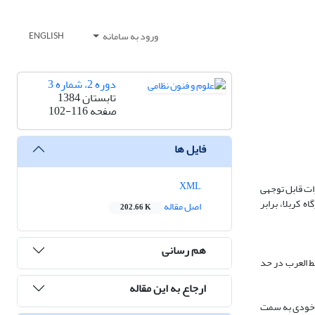
ورود به سامانه
ENGLISH
دوره 2، شماره 3
تابستان 1384
صفحه
102-116
فایل ها
XML
ازات قابل توجهی
 کربلا، برابر
اصل مقاله
202.66 K
هم رسانی
ه طول 50 کیلومتر، از غرب به رودخانه شط العرب در حد
ارجاع به این مقاله
وهای خودی به سمت