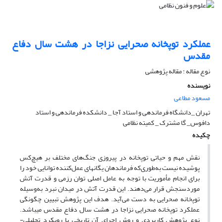
عملکرد توپخانه صحرایی نزاجا در هشت سال دفاع
مقدس
نوع مقاله : مقاله پژوهشی
نویسنده
مسعود مطاعی
تهران _دانشگاه فرماندهی و استاد آجا _ دانشکده فرماندهی و استاد
دافوس_ گا مشترک _ کمیته نظامی
چکیده
نقش مهم و حیاتی توپخانه در پیروزی جنگ‌های مختلف بر هیچ‌کس
پوشیده نیست به‌طوری‌که فرماندهان یگان­های عمل‌کننده توانایی خود را
برای انجام مأموریت با توجه به عامل اصلی توان رزمی و قدرت آتش
موردسنجش قرار می‌دهند. این قدرت آتش در میدان نبرد به‌وسیله
توپخانه صحرایی به دست می‌آید. هدف این پژوهش تبیین چگونگی
عملکرد توپخانه صحرایی نزاجا در هشت سال دفاع مقدس می­باشد.
نوع پژوهش کاربردی و روش اجرای آن تاریخی با رویکرد تحلیلی-