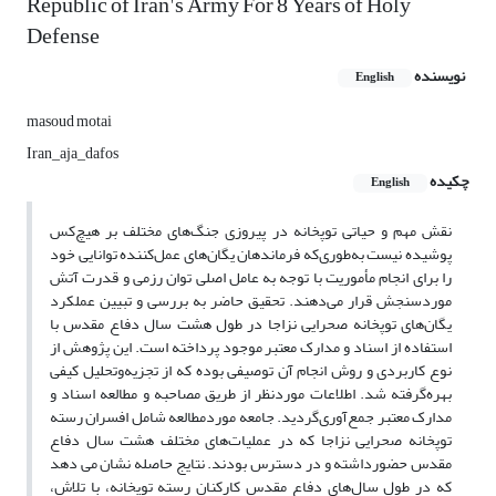
Republic of Iran's Army For 8 Years of Holy
Defense
نویسنده
English
masoud motai
Iran_aja_dafos
چکیده
English
نقش مهم و حیاتی توپخانه در پیروزی جنگ‌های مختلف بر هیچ‌کس
پوشیده نیست به‌طوری‌که فرماندهان یگان‌های عمل‌کننده توانایی خود
را برای انجام مأموریت با توجه به عامل اصلی توان رزمی و قدرت آتش
موردسنجش قرار می‌دهند. تحقیق حاضر به بررسی و تبیین عملکرد
یگان‌های توپخانه صحرایی نزاجا در طول هشت سال دفاع مقدس با
استفاده از اسناد و مدارک معتبر موجود پرداخته است. این پژوهش از
نوع کاربردی و روش انجام آن توصیفی بوده که از تجزیه‌وتحلیل کیفی
بهره‌گرفته شد. اطلاعات موردنظر از طریق مصاحبه و مطالعه اسناد و
مدارک معتبر جمع‌آوری‌گردید. جامعه موردمطالعه شامل افسران رسته
توپخانه صحرایی نزاجا که در عملیات‌های مختلف هشت سال دفاع
مقدس حضورداشته‌ و در دسترس بودند. نتایج حاصله نشان می دهد
که در طول سال‌های دفاع مقدس کارکنان رسته توپخانه، با تلاش،