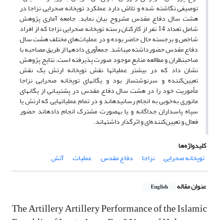
توصیفی نگاشته شده و تلاش دارد عملکرد توپخانه صحرایی نزاجا در
هشت سال دفاع مقدس مشروح بیان نماید. جامعه آماری پژوهش
شامل تعداد 14 نفر از کارکنان رسته توپخانه صحرایی نزاجا که از افراد
شاخص و برجسته حال حاضر بوده و در عملیات‌های مختلف هشت سال
دفاع مقدس حضورداشته می­باشد. جمع­آوری داده­ها از طریق مصاحبه با
صاحب­نظران و مطالعه منابع موجود صورت پذیرفته است. نتایج پژوهش
نشان داد که در بیشتر عملیات­ها نقش توپخانه ارتش یک نقش
تعیین‌کننده و سرنوشت­ساز بود و یگان­های توپخانه صحرایی نزاجا
مأموریت خود را در هشت سال دفاع مقدس در پشتیبانی از یگان­های
مانوری به‌خوبی به انجام رسانیده­اند و در تمام عملیات­هایی که ارتش یا
سپاه پاسداران جداگانه و یا به­صورت مشترک انجام داده­اند حضور
فعال و تعیین‌کننده‌ای و اثرگذار داشته­اند.
کلیدواژه‌ها
توپخانه صحرایی
نزاجا
دفاع مقدس
عملیات
آتش
عنوان مقاله
English
The Artillery Artillery Performance of the Islamic