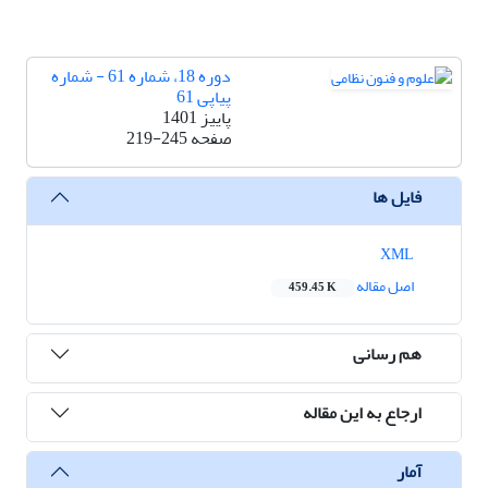
دوره 18، شماره 61 - شماره
پیاپی 61
پاییز 1401
صفحه
219-245
فایل ها
XML
اصل مقاله
459.45 K
هم رسانی
ارجاع به این مقاله
آمار