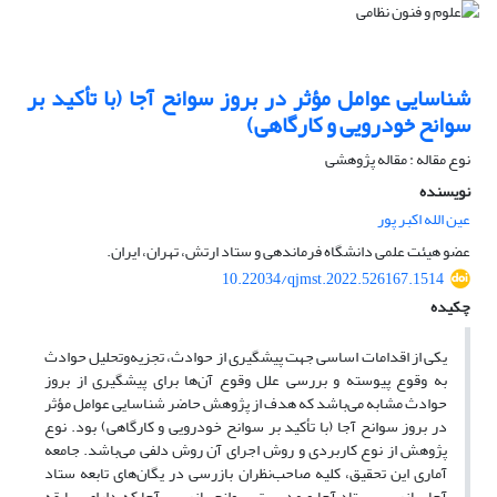
شناسایی عوامل مؤثر در بروز سوانح آجا (با تأکید بر
سوانح خودرویی و کارگاهی)
نوع مقاله : مقاله پژوهشی
نویسنده
عین الله اکبر پور
عضو هیئت علمی دانشگاه فرماندهی و ستاد ارتش، تهران، ایران.
10.22034/qjmst.2022.526167.1514
چکیده
یکی از اقدامات اساسی جهت پیشگیری از حوادث، تجزیه‌وتحلیل حوادث
به وقوع پیوسته و بررسی علل وقوع آن‌ها برای پیشگیری از بروز
حوادث مشابه می‌باشد که هدف از پژوهش حاضر شناسایی عوامل مؤثر
در بروز سوانح آجا (با تأکید بر سوانح خودرویی و کارگاهی) بود. نوع
پژوهش از نوع کاربردی و روش اجرای آن روش دلفی می‌باشد. جامعه
آماری این تحقیق، کلیه صاحب‌نظران بازرسی در یگان‌های تابعه ستاد
آجا، بازرسی ستاد آجا و مدیریت سوانح بازرسی آجا که دارای سابقه