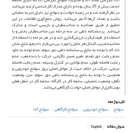
خدمت بیش از 20 سال بوده و دارای مدرک کارشناسی ارشد می‌باشد
در نظر گرفته شد و در زمینه حوادث و سوانح نیز دارای تجربه عملیاتی
باشند و تعداد آن‌ها 6 نفر می‌باشد. روش جمع‌آوری اطلاعات در این
تحقیق از طریق مصاحبه با صاحب‌نظران و بازبینی اسناد و مدارک
می‌باشد. پرسشنامه دلفی در سه مرحله بین صاحب‌نظران پخش و با
استفاده از طیف لیکرت ارزش‌گذاری شد و در هر مرحله با استفاده از
محاسبه ضریب کندال هر عامل را مورد بررسی قرار دادیم و نتایج نشان
داد که با توجه به نتایج پرسشنامه دلفی دور سوم، عدم توجه به جلو،
عدم رعایت حق تقدم، تغییر مسیر ناگهانی، حرکت با دنده‌عقب، عدم
رعایت فاصله طولی، عدم توانایی در کنترل وسیله، عدم رعایت فاصله
عرضی، حرکت در خلاف جهت، از عوامل اصلی بروز سوانح خودرویی و
همچنین با توجه به نتایج پرسشنامه دلفی دور سوم، سن، وضعیت
تأهل، وضعیت تحصیلی، سابقه کار در کارگاه، سابقه کار در شغل فعلی
نوبت‌کاری از عوامل اصلی حوادث کارگاهی می‌باشد.
کلیدواژه‌ها
سوانح
سوانح خودرویی
سوانح کارگاهی
سوانح آجا
عنوان مقاله
English