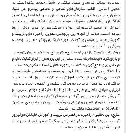
سرمایه انسانی نیروهای مسلح مبتنی بر شکل جدید جنگ است. بر
همین اساس، اغلب سازمان‌های نظامی و دفاعی پیشرو در دنیا،
بیش‌ازپیش توجه خود را به آموزش و بهسازی سرمایه انسانی یا همان
فراگیران و فرادهان معطوف نموده و تبیین جایگاه واقعی تربیت و
آموزش در مسیر توسعه این حوزه، رسالتی بس بزرگ بر دوش آن‌ها
نهاده است. هدف از انجام این پژوهش تدوین راهبردهای تربیت و
آموزش خلبانان هوانیروز آجا در حوزه فراگیران و فرادهان با توجه به
ویژگی‌ جنگ‌های آینده است.
روش: این پژوهش از نوع توسعه‌ای- کاربردی بوده که به روش توصیفی
و با ‌رویکرد آمیخته انجام‌شده است. در این پژوهش از ابزار کتابخانه‌ای و
میدانی برای جمع‌آوری اطلاعات در حوزه تحقیق استفاده گردیده است
یافته‌ها: پس از احصاء نقاط قوت و ضعف و شناسایی فرصت‌ها و
تهدیدهای مؤثر بر تربیت و آموزش خلبانان هوانیروز آجا در حوزه
فراگیران و فرادهان با توجه به ویژگی‌ جنگ‌های آینده و ایجاد ماتریس
ارزیابی عوامل داخلی و خارجی (IFE و EFE) جایگاه و موقعیت تربیت و
آموزش خلبانان هوانیروز آجا در حوزه فراگیران و فرادهان در جنگ
آینده در نمودار تعیین و ارزیابی موقعیت و رویکرد راهبردی سازمان
(SPACE) در موقعیت رقابتی قرار گرفت.
نتایج: این تحقیق 7 راهبرد درخصوص تربیت و آموزش خلبانان هوانیروز
آجا در حوزه فراگیران و فرادهان در‌ جنگ‌ آینده را احصاء و الزامات
اجرایی شدن آن‌ها را تعیین نموده است.