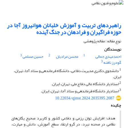
راهبردهای تربیت و آموزش خلبانان هوانیروز آجا در
حوزه فراگیران و فرادهان در‌ جنگ‌ آینده
نوع مقاله : مقاله پژوهشی
نویسندگان
3
2
1
احمدمهدی جمالی
محسن مرادیان
حسین مسلمی
3
گودرز تافته
1
دانشجوی دکتری مدیریت دفاعی، دانشگاه فرماندهی و ستاد آجا، تهران،
ایران.
2
استادیار دانشگاه عالی دفاع ملی، تهران، ایران.
3
استادیار دانشگاه فرماندهی و ستاد آجا، تهران، ایران.
10.22034/qjmst.2024.2035395.2087
چکیده
هدف: افزایش توان رزمی و دفاعی کشور و کاربرد صحیح یگان‌های
نظامی در صحنه‌ نبرد، در گرو ارتقاء سطح آموزش، دانش و مهارت،