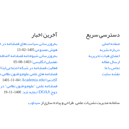
دسترسی سریع
آخرین اخبار
صفحه اصلی
به‌روزرسانی سیاست‌های فصلنامه در 
درباره نشریه
هوش مصنوعی
1405-02-13
اعضای هیات تحریریه
به‌روزرسانی شیوه‌نامه فصلنامه (اضا
ارسال مقاله
تفصیلی انگلیسی)
1403-08-05
تماس با ما
فعالیت فصلنامه در شبکه اجتماعی ایتا
4
نقشه سایت
فصلنامه های علمی علوم و فنون نظامی 
آکادمیا (Academia.edu)
1401-11-04
فصلنامه علمی "علوم و فنون نظامی" در پا
دوج (DOAJ) نمایه شد.
1400-11-19
سامانه مدیریت نشریات علمی.
طراحی و پیاده سازی از
سیناوب