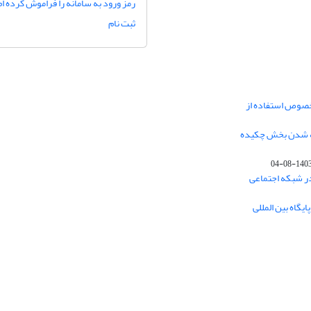
رمز ورود به سامانه را فراموش کرده ام
ثبت نام
خصوص استفاده از
فه شدن بخش چکیده
1403-08-0
در شبکه اجتماعی
یگاه بین المللی