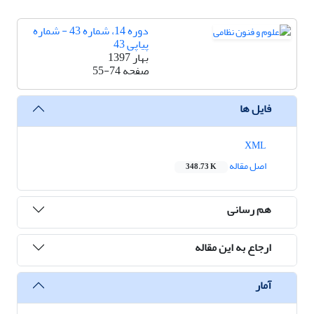
دوره 14، شماره 43 - شماره
پیاپی 43
بهار 1397
صفحه
55-74
فایل ها
XML
اصل مقاله
348.73 K
هم رسانی
ارجاع به این مقاله
آمار