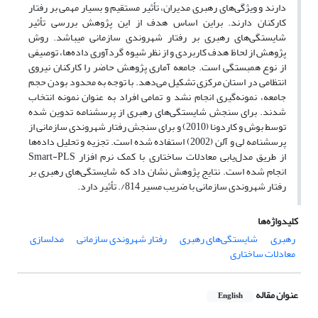
دارند و ویژگی‌های رهبری مدیران، تأثیر مستقیم و بسیار مهمی بر رفتار
کارکنان دارند. براین اساس هدف از این پژوهش بررسی تأثیر
شایستگی‌های رهبری بر رفتار شهروندی سازمانی می­باشد. روش
پژوهش از لحاظ هدف کاربردی و از نظر شیوه گردآوری داده‌ها، توصیفی
از نوع همبستگی است. جامعه آماری پژوهش حاضر را کارکنان نیروی
انتظامی در استان مرکزی تشکیل می‌دهد. با توجه به محدود بودن حجم
جامعه، نمونه‌گیری انجام نشد و تمامی افراد به عنوان نمونه انتخاب
شدند. برای سنجش شایستگی‌های رهبری از پرسشنامه تدوین شده
توسط بوش و کاردونا (2010) و برای سنجش رفتار شهروندی سازمانی از
پرسشنامه لی و آلن (2002) استفاده شده است. تجزیه و تحلیل داده‌ها
از طریق مدل‌یابی معادلات ساختاری با کمک نرم افزار Smart-PLS
انجام شده است. نتایج پژوهش نشان داد که شایستگی‌های رهبری بر
رفتار شهروندی سازمانی با ضریب مسیر 814/. تأثیر دارد.
کلیدواژه‌ها
رهبری
شایستگی‌های رهبری
رفتار شهروندی سازمانی
مدلسازی
معادلات ساختاری
عنوان مقاله
English