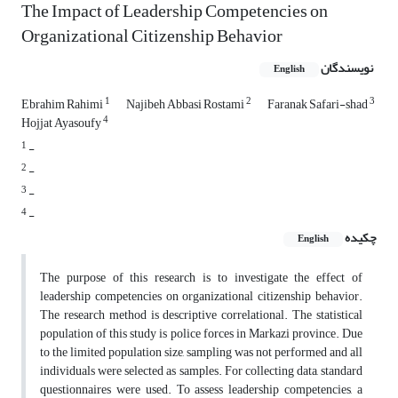
The Impact of Leadership Competencies on
Organizational Citizenship Behavior
نویسندگان
English
1
2
3
Ebrahim Rahimi
Najibeh Abbasi Rostami
Faranak Safari-shad
4
Hojjat Ayasoufy
1
-
2
-
3
-
4
-
چکیده
English
The purpose of this research is to investigate the effect of
leadership competencies on organizational citizenship behavior.
The research method is descriptive correlational. The statistical
population of this study is police forces in Markazi province. Due
to the limited population size, sampling was not performed and all
individuals were selected as samples. For collecting data, standard
questionnaires were used. To assess leadership competencies, a