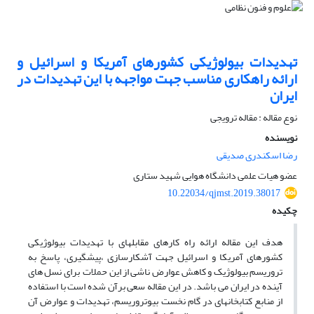
تهدیدات بیولوژیکی کشورهای آمریکا و اسرائیل و
ارائه راهکاری مناسب جهت مواجهه با این تهدیدات در
ایران
نوع مقاله : مقاله ترویجی
نویسنده
رضا اسکندری صدیقی
عضو هیات علمی دانشگاه هوایی شهید ستاری
10.22034/qjmst.2019.38017
چکیده
هدف این مقاله ارائه راه کارهای مقابله­ای با تهدیدات بیولوژیکی
کشورهای آمریکا و اسرائیل جهت آشکارسازی ،پیشگیری، پاسخ به
تروریسم بیولوژیک و کاهش عوارض ناشی از این حملات برای نسل های
آینده در ایران می باشد. در این مقاله سعی برآن شده است با استفاده
از منابع کتابخانه­ای در گام نخست بیوتروریسم، تهدیدات و عوارض آن