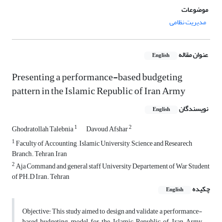
موضوعات
مدیریت نظامی
عنوان مقاله
English
Presenting a performance-based budgeting
pattern in the Islamic Republic of Iran Army
نویسندگان
English
1
2
Ghodratollah Talebnia
Davoud Afshar
1
Faculty of Accounting , Islamic University, Science and Researech
Branch. Tehran, Iran
2
Aja Command and general staff University Departement of War Student
of PH.D Iran. Tehran
چکیده
English
Objective: This study aimed to design and validate a performance-
based budgeting model for the Islamic Republic of Iran Army