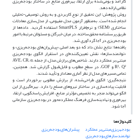
کارآمد و بومی‌شده برای ارتقاء بهره‌وری منابع در ساختار بودجه‌ریزی
نظامی ارائه دهد.
روش پژوهش: این تحقیق از نوع کاربردی و به روش توصیفی-تحلیلی
انجام شده است. به‌منظور آزمون مدل مفهومی، از مدل‌سازی معادلات
ساختاری (SEM) و نرم‌افزار SmartPLS استفاده گردید. داده‌ها از
طریق پرسشنامه محقق‌ساخته، در میان خبرگان و مسئولان مرتبط با امور
بودجه‌ریزی در آجا گردآوری شد.
یافته‌ها: نتایج نشان داد که دو بعد اصلی «پیش‌ران‌های بودجه‌ریزی» و
«توانمندسازها» نقش تعیین‌کننده‌ای در استقرار الگوی بودجه‌ریزی
مبتنی بر عملکرد دارند. شاخص‌های برازش مدل، از جمله AVE، CR، α،
R²، Q² و GOF، در سطح مطلوب و قابل‌قبول گزارش شد. همچنین،
تمامی مسیرهای مدل از نظر آماری معنادار و تأیید شدند.
نتیجه‌گیری: الگوی طراحی‌شده، از برازش مطلوبی برخوردار است و
قابلیت پیاده‌سازی در ساختار نیروهای مسلح را دارد. بهره‌گیری از این
الگو می‌تواند منجر به تخصیص مؤثرتر منابع، افزایش پاسخگویی، ارتقاء
بهره‌وری و نهادینه‌سازی فرهنگ عملکردمحور در بودجه‌ریزی سازمانی
آجا شود.
کلیدواژه‌ها
بودجهریزی‌مبتنی‌بر عملکرد
پیشران‌های‌بودجه‌ریزی
توانمندسازهای‌بودجه‌ریزی