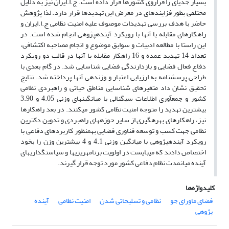
بسیار جدی­ای را فراروی کشورها قرار داده است. ج.ا.ایران نیز به دلایل
مختلفی بطور فزاینده­ای در معرض این تهدیدها قرار دارد. لذا پژوهش
حاضر با هدف بررسی تهدیدات موصوف علیه امنیت نظامی ج.ا.ایران و
راه­کارهای مقابله با آن­ها با رویکرد آینده­پژوهی انجام شده است. در
این راستا با مطالعه ادبیات و سوابق موضوع و انجام مصاحبه اکتشافی،
تعداد 14 تهدید عمده و 16 راه­کار مقابله با آن­ها در قالب دو رویکرد
دفاع فعال فضایی و بازدارندگی فضایی شناسایی شد. در گام بعدی با
طراحی پرسشنامه به ارزیابی اعتبار و وزن­دهی آن­ها پرداخته شد. نتایج
تحقیق نشان داد متغیرهای شناسایی مناطق حیاتی و راهبردی نظامی
کشور و جمع­آوری اطلاعات سیگنالی با میانگین­های وزنی 4.05 و 3.90
بیشترین تهدید را متوجه امنیت نظامی کشور می­کنند. در بعد راه­کارها
نیز، راه­کارهای بهره­گیری از سایر حوزه­های راهبردی و تدوین دکترین
نظامی جهت کسب و توسعه فناوری فضایی به­منظور کاربردهای دفاعی با
رویکرد آینده­پژوهی با میانگین وزنی 4.1 و 4 بیشترین وزن را بخود
اختصاص دادند که می­بایست در اولویت برنامه­ریزی­ها و سیاست­گذاری­های
آینده میان­مدت نظام دفاعی کشور مورد توجه قرار گیرند.
کلیدواژه‌ها
فضای ماورای جو
نظامی و تسلیحاتی شدن
امنیت نظامی
آینده
پژوهی