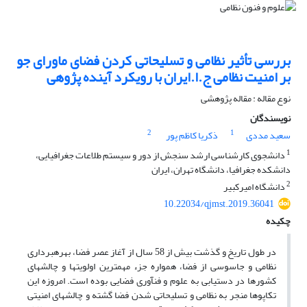
بررسی تأثیر نظامی و تسلیحاتی کردن فضای ماورای جو
بر امنیت نظامی ج.ا.ایران با رویکرد آینده پژوهی
نوع مقاله : مقاله پژوهشی
نویسندگان
2
1
سعید مددی
ذکریا کاظم پور
1
دانشجوی کارشناسی ارشد سنجش از دور و سیستم طلاعات جغرافیایی،
دانشکده جغرافیا، دانشگاه تهران، ایران
2
دانشگاه امیرکبیر
10.22034/qjmst.2019.36041
چکیده
در طول تاریخ و گذشت بیش از 58 سال از آغاز عصر فضا، بهره­برداری
نظامی و جاسوسی از فضا، همواره جزء مهم­ترین اولویت­ها و چالش­های
کشورها در دستیابی به علوم و فن­آوری فضایی بوده است. امروزه این
تکاپوها منجر به نظامی و تسلیحاتی شدن فضا گشته و چالش­های امنیتی