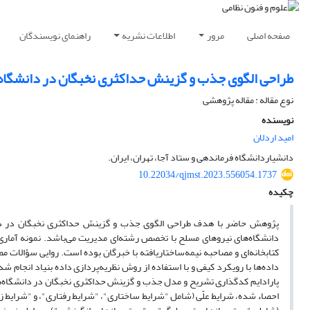
صفحه اصلی
مرور
اطلاعات نشریه
راهنمای نویسندگان
طراحی الگوی جذب و گزینش حداکثری نخبگان در دانشگاه‌
نوع مقاله : مقاله پژوهشی
نویسنده
امید اردلان
دانشیاردانشگاه فرماندهی و ستاد آجا، تهران، ایران.
10.22034/qjmst.2023.556054.1737
چکیده
پژوهش حاضر با هدف طراحی الگوی جذب و گزینش حداکثری نخبگان در دان
داده‌ها با رویکرد کیفی و با استفاده از روش نظریه‌پردازی داده بنیاد انجام ش
احصاء شده، شرایط علّی (شامل "شرایط ساختاری"، "شرایط رفتاری"، و "شرایط ز