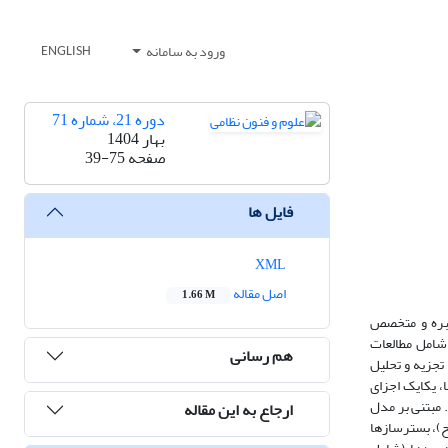
ورود به سامانه
ENGLISH
دوره 21، شماره 71
بهار 1404
صفحه
39-75
فایل ها
XML
اصل مقاله
1.66 M
خبره و متخصص
ست. ابزار گردآوری داده‌ها شامل مطالعات
هم رسانی
یایی آن با اجرای روش بازآزمون (87/0) تأیید گردیده است. تجزیه و تحلیل
ا، یکایک اجزای
 و در پایان نظریه‌ای مبتنی بر 15 قضیه حکمی خلق شد. مبتنی بر مدل
ارجاع به این مقاله
ح)، بسترسازها