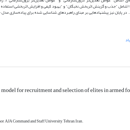
ی (شامل "عوامل تعدیل‌گر درون‌سازمانی" و "عوامل تعدیل‌گر برون‌سازمانی")، را
 (شامل "جذب و گزینش اثربخش نخبگان" و "بهبود کیفی و افزایش اثربخشی استفاده ا
ید. در پایان نیز پیشنهادهایی بر مبنای راهبردهای شناسایی شده برای پیاده‌سازی مد
یاد
model for recruitment and selection of elites in armed fo
sor, AJA Command and Staff University, Tehran, Iran.