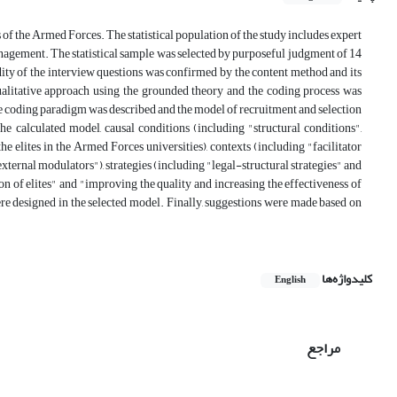
es of the Armed Forces. The statistical population of the study includes expert
management. The statistical sample was selected by purposeful judgment of 14
dity of the interview questions was confirmed by the content method and its
ualitative approach using the grounded theory and the coding process was
the coding paradigm was described and the model of recruitment and selection
he calculated model, causal conditions (including "structural conditions",
e elites in the Armed Forces universities), contexts (including "facilitator
xternal modulators"), strategies (including "legal-structural strategies" and
on of elites" and "improving the quality and increasing the effectiveness of
re designed in the selected model. Finally, suggestions were made based on
کلیدواژه‌ها
English
مراجع