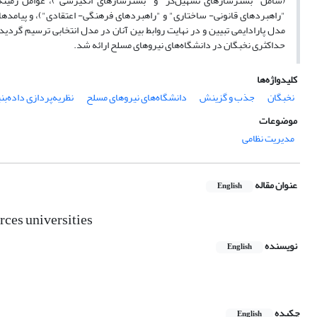
(شامل "بسترسازهای تسهیل‌گر" و "بسترسازهای انگیزشی")، عوامل زمینه‌ا
"راهبردهای قانونی- ساختاری" و "راهبردهای فرهنگی- اعتقادی")، و پیامدها
مدل پارادایمی تبیین و در نهایت روابط بین آنان در مدل انتخابی ترسیم گرد
حداکثری نخبگان در دانشگاه‌های نیروهای مسلح ارائه شد.
کلیدواژه‌ها
نخبگان
جذب و گزینش
دانشگاه‌های نیروهای مسلح
نظریه‌پردازی داده‌بن
موضوعات
مدیریت نظامی
عنوان مقاله
English
rces universities
نویسنده
English
چکیده
English