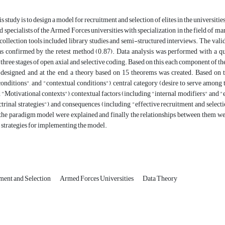
s study is to design a model for recruitment and selection of elites in the universiti
d specialists of the Armed Forces universities with specialization in the field of 
collection tools included library studies and semi-structured interviews. The vali
was confirmed by the retest method (0.87). Data analysis was performed with a q
three stages of open, axial and selective coding. Based on this, each component of 
 designed, and at the end, a theory based on 15 theorems was created. Based on t
onditions", and "contextual conditions"), central category (desire to serve among th
 "Motivational contexts"), contextual factors (including "internal modifiers" and "e
trinal strategies"), and consequences (including "effective recruitment and selecti
n the paradigm model were explained and finally the relationships between them we
d strategies for implementing the model.
ment and Selection
Armed Forces Universities
Data Theory