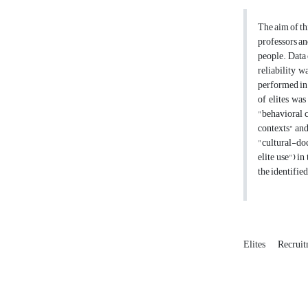
The aim of thi
professors an
people. Data 
reliability 
performed in 
of elites was
"behavioral c
contexts" and
"cultural-doc
elite use") i
the identifie
Elites
Recruit