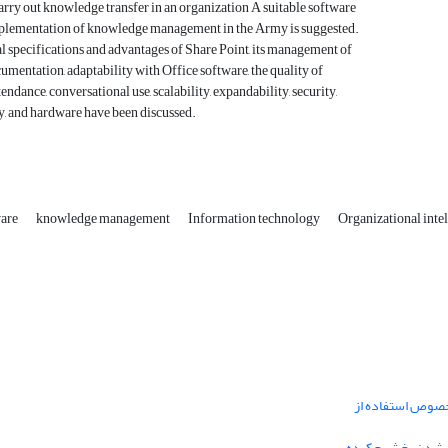
arry out knowledge transfer in an organization A suitable software
plementation of knowledge management in the Army is suggested.
l specifications and advantages of Share Point, its management of
mentation, adaptability with Office software, the quality of
endance, conversational use, scalability, expandability, security,
y, and hardware have been discussed.
ware
knowledge management
Information technology
Organizational inte
خصوص استفاده از
فه شدن بخش چکیده