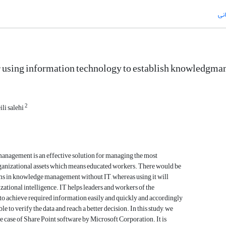
نی
 using information technology to establish knowledgman
2
eili salehi
nagement is an effective solution for managing the most
ganizational assets which means educated workers. There would be
s in knowledge management without IT, whereas using it will
zational intelligence. IT helps leaders and workers of the
to achieve required information easily and quickly and accordingly
ble to verify the data and reach a better decision. In this study, we
he case of Share Point software by Microsoft Corporation. It is