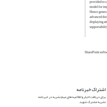
provided to c
model for im
Hence, genera
advanced docu
displaying att
supportabilit
SharePoint soft
اشتراک خبرنامه
برای دریافت اخبار و اطلاعیه های مهم نشریه در خبرنامه
نشریه مشترک شوید.