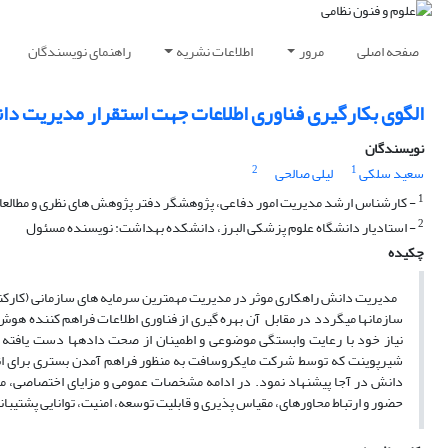
صفحه اصلی
مرور
اطلاعات نشریه
راهنمای نویسندگان
الگوی بکارگیری فناوری اطلاعات جهت استقرار مدیریت دانش در آجا 
نویسندگان
2
1
سعید سلکی
لیلی صالحی
1
- کارشناس ارشد مدیریت امور دفاعی، پژوهشگر دفتر پژوهش های نظری و مطالعات
2
- استادیار دانشگاه علوم پزشکی البرز، دانشکده بهداشت: نویسنده مسئول
چکیده
مدیریت دانش راه‎کاری موثر در مدیریت مهمترین سرمایه های ساز
سازمان‎ها می‎گردد در مقابل آن بهره گیری از فناوری اطلاعات فراهم ک
نیاز خود با رعایت واب
شیرپوینت که توسط شرکت مایکروسافت به منظور فراهم آمدن بستری برای انجا
دانش در آجا پیشنهاد نمود. در ادامه مشخصات عمومی و مزایای اختصاصی، م
حضور و ارتباط محاوره‎ای، مقیاس پذیری و قابلیت توسعه، امنیت، توانایی پشتیبان‎پذیری و نیازمندی‎های سخت‎افزاری آن به بحث گذاشته شده است.