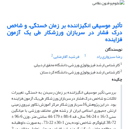
تأثیر موسیقی انگیزاننده بر زمان خستگی، و شاخص
درک فشار در سربازان ورزشکار طی یک آزمون
فزاینده
نویسندگان
2
1
رضا سبزواری راد
فرشید آقارضایی
1
کارشناس ارشد فیزیولوژی ورزشی دانشگاه محقق اردبیلی
2
کارشناس ارشد فیزیولوژی ورزشی دانشگاه کردستان
چکیده
بررسی تأثیر موسیقی انگیزاننده بر زمان رسیدن به خستگی، تغییرات
لاکتات و شاخص درک فشار درسربازان ورزشکار طی یک آزمون فزاینده
بود. در این پژوهش16سرباز ورزشکار مرکز آموزش تکاور نیروی زمینی
ارتش جمهوری اسلامی ایران از رشته های مختلف ورزشی با میانگین
سنی 16/3 ± 94/24 سال، قد 88/4 ± 44/179 سانتی متر، وزن 96/6 ±
38/72 کیلوگرم، شاخص توده بدن 30/1± 73/22 ، به صورت داوطلبانه
در مطالعه حاضر شرکت کردند. این افراد به روش تعادل مخالف در 2