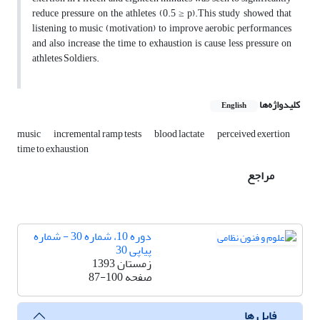
reduce pressure on the athletes (0.5 ≥ p).This study showed that
listening to music (motivation) to improve aerobic performances
and also increase the time to exhaustion is cause less pressure on
athletes Soldiers.
کلیدواژه‌ها
English
music
incremental ramp tests
blood lactate
perceived exertion
time to exhaustion
مراجع
دوره 10، شماره 30 - شماره
پیاپی 30
زمستان 1393
صفحه
87-100
فایل ها