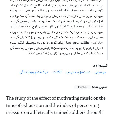
جلسه به انجام آزمون فزاینده رمپ پرداختند. نتایج تحقیق نشان داد
گوش دادن به موسیقی انگیزاننده، حین فعالیت ورزشی پیشرونده
موجب تغییر معنی داری در مدت زمان رسیدن به خستگی شد وباعث
افزایش آن در گروه با موسیقی نسبت به گروه بدونه موسیقی گردید
(05/≥p)؛ اما در تغییرات لاکتات خون تفاوت معنی داری دیده نشد، تأثیر
موسیقی بر شاخص درک فشار در دقایق پانزده و هیجده به صورت
معنی داری دیده شد و باعث کاهش فشار بر روی ورزشکاران گردید
(05/≥p). مطالعه حاضر نشان داد گوش دادن به موسیقی انگیزاننده
اجرای هوازی را بهبود بخشیده و ضمن افزایش زمان رسیدن به خستگی
باعث کمتر شدن فشار بر روی سربازان ورزشکار می گردد.
کلیدواژه‌ها
موسیقی
تست فزاینده رمپ
لاکتات
درک فشار و واماندگی
عنوان مقاله
English
The study of the effect of motivating music on the
time of exhaustion and the index of perceiving
pressure on athletically trained soldiers through