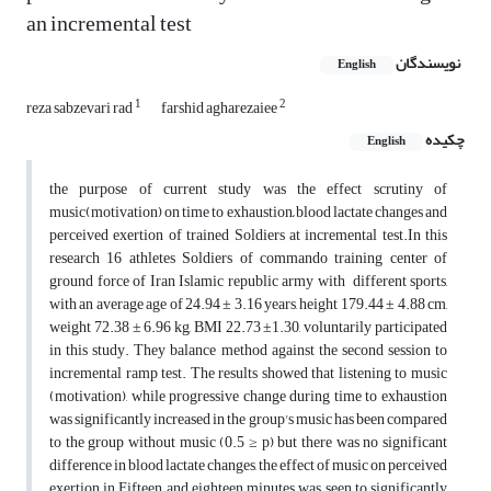
an incremental test
نویسندگان
English
1
2
reza sabzevari rad
farshid agharezaiee
چکیده
English
the purpose of current study was the effect scrutiny of
music(motivation) on time to exhaustion
,
blood lactate changes and
perceived exertion of trained Soldiers at incremental test.In this
research 16 athletes Soldiers of commando training center of
ground force of Iran Islamic republic army with different sports,
with an average age of 24.94 ± 3.16 years, height 179.44 ± 4.88 cm,
weight 72.38 ± 6.96 kg, BMI 22.73 ±1.30, voluntarily participated
in this study. They balance method against the second session to
incremental ramp test. The results showed that listening to music
(motivation), while progressive change during time to exhaustion
was significantly increased in the group's music has been compared
to the group without music (0.5 ≥ p) but there was no significant
difference in blood lactate changes, the effect of music on perceived
exertion in Fifteen and eighteen minutes was seen to significantly