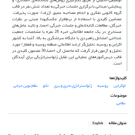
پیمایشی/میدانی با برگزاری جلسات خبرگی به تعداد شش نفر در قالب
گروه کانونی تفکری و انجام مصاحبه عمیق (ژرف)، صورت پذیرفت.
مضامین کلیدی با استفاده از نرم‌افزار مکسکیودا مبتنی بر نظرات
خبرگان، مطالعات کتابخانه‌ای و جلسات خبرگی، احصاء و تائید عامل‌های
مستخرج در یک جامعه اطلاعاتی خبره 28 نفره با مشخصات جمعیت
شناختی (مشاغل راهبردی با جایگاه سرلشگری به بالا، آشنا به کشور
اکراین و روسیه، تحلیل‌گر ارشد اطلاعاتی منطقه روسیه و قفقاز) مورد
تحلیل و آزمون قرار گرفت که ماحصل آن، احصاء30 مضمون کلیدی در
قالب درس‌آموزه‌هایِ عملیاتیِ این تقابل ژئواستراتژیکی برای آیندگان
است.
کلیدواژه‌ها
اوکراین
روسیه
ژئواستراتژی بحری و بری
ناتو
نظم نوین جهانی
موضوعات
نظامی
عنوان مقاله
English