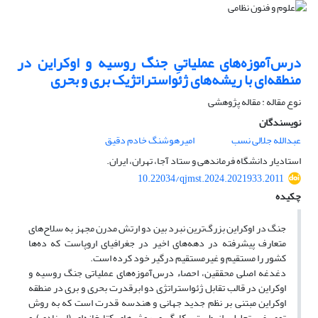
درس‌آموزه‌های عملیاتیِ جنگ روسیه و اوکراین در
منطقه‌ای با ریشه‌های ژئواستراتژیک بری و بحری
نوع مقاله : مقاله پژوهشی
نویسندگان
عبدالله جلالی نسب
امیرهوشنگ خادم دقیق
استادیار دانشگاه فرماندهی و ستاد آجا، تهران، ایران.
10.22034/qjmst.2024.2021933.2011
چکیده
جنگ در اوکراین بزرگ‌ترین نبرد بین دو ارتش مدرن مجهز به سلاح‌های
متعارف پیشرفته در دهه‌های اخیر در جغرافیای اروپاست که ده‌ها
کشور را مستقیم و غیرمستقیم درگیر خود کرده است.
دغدغه اصلی محققین، احصاء درس‌آموزه‌های عملیاتی جنگ روسیه و
اوکراین در قالب تقابل ژئواستراتژی دو ابرقدرت بحری و بری در منطقه
اوکراین مبتنی بر نظم جدید جهانی و هندسه قدرت است که به روش
توصیفی-تحلیلی از طریق بکارگیری روش‌های کتابخانه‌ای (اسنادی) و