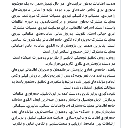
هدف: اطلاعات به‌طور فزاینده‌ای، در حال تبدیل‌شدن به یک موضوع
محوری برای تمامی جنبه‌های نبرد بوده، پایه و اساس مأموریت‌های
راهبردی، عملیاتی و تاکتیکی نیروی عملیات مشترک می‌باشد. نیروی
عملیات مشترک به‌طور مستمر و برگشت‌ناپذیر، به حوزه اطلاعات
وابسته است. اشراف اطلاعاتی، برای موفقیت نیروی عملیات مشترک،
امری حیاتی است. تقویت، به‌روزرسانی سامانه‌های اطلاعاتی نیروی
عملیات مشترک به‌ویژه ارائه الگوی جامع اطلاعاتی یک ضرورت اساسی
است؛ بنابراین هدف این پژوهش ارائه الگوی سامانه جامع اطلاعاتی
عملیات مشترک ارتش جمهوری اسلامی ایران است.
روش: روش تحقیق توصیفی– تحلیلی از نظر نوع به‌صورت آمیخته است.
در دسته پژوهش‌های نظری – کاربردی قرار دارد.
یافته: جامعه‌ی آماری پژوهش فرماندهان و مدیران اطلاعاتی نیروهای
مسلح به تعداد 86 نفر بوده که پس از تجزیه‌وتحلیل با روش کیفی و کمی
ابعاد و مؤلفه‌های تبیین شده مرتبط با متغیرهای تحقیق به‌منظور پاسخ به
سؤالات تحقیق، استفاده شده است.
نتیجه‌گیری: برابر نتایج به‌دست‌آمده در این تحقیق، جمع‌آوری اطلاعات،
پردازش، تجزیه‌وتحلیل و انتشار به‌عنوان مهم‌ترین ابعاد الگوی سامانه
جامع اطلاعاتی عملیات مشترک آجا و اطلاعات انسانی، سایبری، سیگنالی،
سنجش‌ازدور و شبکه-سازی، به‌عنوان مناسب‌ترین مؤلفه‌های بُعد
جمع‌آوری اطلاعات و ذخیره‌سازی، هدایت هماهنگی، تلفیق و برقراری
ارتباطات بین داده‌ها، ارزیابی و صحت‌سنجی و تقاطع، تباین و تقارب،