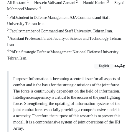
1
2
3
Ali Rostami
Hossein Valivand Zamani
Hamid Karimi
Seyed
4
Mahmood Moosavi
1
PhD student in Defense Management, AJA Command and Staff
University, Tehran, Iran.
2
Faculty member of Command and Staff University. Tehran, Iran.
3
Assistant Professor, Farabi Faculty of Science and Technology, Tehran,
Iran.
4
PhD in Strategic Defense Management, National Defense University,
Tehran, Iran.
چکیده
English
Purpose: Information is becoming a central issue for all aspects of
combat and is the basis for the strategic missions of the joint force.
The force is continuously dependent on the field of information.
Intelligence supremacy is critical to the success of the joint fighting
force. Strengthening the updating of information systems of the
joint combat force, especially providing a comprehensive model is
a necessity; Therefore, the purpose of this research is to present this
model. It is a comprehensive system of joint operations of the IRI
Army.