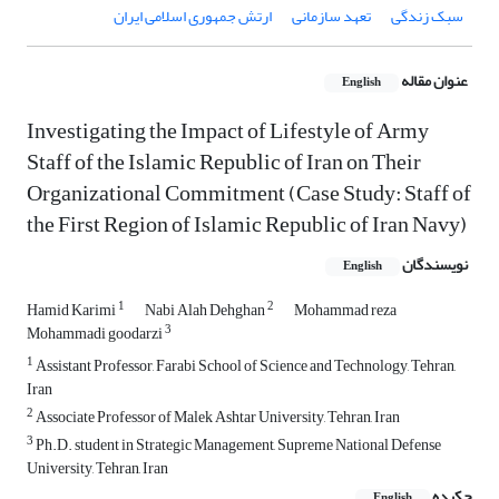
سبک زندگی
تعهد سازمانی
ارتش جمهوری اسلامی ایران
عنوان مقاله
English
Investigating the Impact of Lifestyle of Army
Staff of the Islamic Republic of Iran on Their
Organizational Commitment (Case Study: Staff of
the First Region of Islamic Republic of Iran Navy)
نویسندگان
English
1
2
Hamid Karimi
Nabi Alah Dehghan
Mohammad reza
3
Mohammadi goodarzi
1
Assistant Professor, Farabi School of Science and Technology, Tehran,
Iran
2
Associate Professor of Malek Ashtar University, Tehran, Iran
3
Ph.D. student in Strategic Management, Supreme National Defense
University, Tehran, Iran
چکیده
English