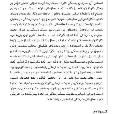
انسانی آن سازمان بستگی دارد. سبک زندگی به‌عنوان عاملی مؤثر بر
رفتار کارکنان، تسهیل‌کننده تعهد سازمانی آن‌ها است. در نیروهای
مسلح که با مقوله حیاتی امنیت و دفاع از جامعه سروکار دارند و برونداد
فعالیت کارکنان این سازمان­ها، تولید امنیت و ایجاد بازدارندگی در مقابل
دشمنان است، ارزش سرمایه انسانی متعهد و متدین بیشتر نمایان می­
شود.
این پژوهش به‌منظور بررسی تأثیر سبک زندگی بر میزان تعهد
سازمانی کارکنان آجا انجام گرفته است. جامعه آماری این پژوهش،
کارکنان منطقه یکم امامت نداجا در سال 1398 بودند که از بین آن‌ها
تعداد 350 نفر با استفاده از روش تصادفی طبقه­ای انتخاب شدند. روش
تحقیق از نوع همبستگی بوده و جهت گردآوری اطلاعات از پرسش­نامه­ و
برای تحلیل آماری داده‌ها از آمار توصیفی و استنباطی استفاده شده
است. نتایج به‌دست‌آمده نشان داد که: بین بُعد نگرش­ها و گرایش­ها، بُعد
فعالیت­ها، بُعد روابط انسانی با تعهد سازمانی رابطه مثبت و معناداری وجود
داشته و بُعد اموال تنها با تعهد مستمر رابطه معنادار دارد و این متغیر با
سایر ابعاد تعهد سازمانی در این تحقیق فاقد رابطه معنادار است.
درنتیجه سبک زندگی بر تعهد سازمانی کارکنان منطقه یکم امامت نداجا
تأثیر مستقیم و مثبتی داشته و بین این دو متغیر یک رابطه قوی برقرار
است و بر این اساس، تقویت سبک زندگی در ابعاد بیان‌شده به افزایش
تعهد سازمانی کارکنان آجا منجر خواهد شد.
کلیدواژه‌ها