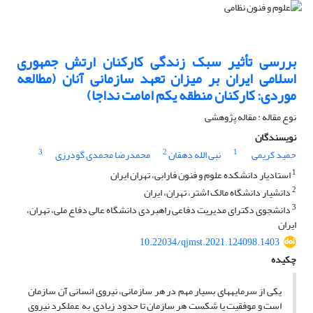
بررسی تأثیر سبک زندگی کارکنان ارتش جمهوری
اسلامی ایران بر میزان تعهد سازمانی آنان (مطالعه
موردی: کارکنان منطقه یکم امامت نداجا)
نوع مقاله : مقاله پژوهشی
نویسندگان
3
2
1
حمید کریمی
نبی الله دهقان
محمدرضا محمدی گودرزی
1
استادیار دانشکده علوم و فنون فارابی، تهران ایران
2
دانشیار دانشگاه مالک اشتر، تهران، ایران
3
دانشجوی دکترای مدیریت دفاعی راهبردی دانشگاه عالی دفاع ملی، تهران،
ایران
10.22034/qjmst.2021.124098.1403
چکیده
یکی از سرمایه­های بسیار مهم در هر سازمانی، نیروی انسانی آن سازمان
است و موفقیت یا شکست هر سازمان تا حدود زیادی به عملکرد نیروی