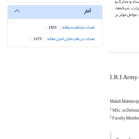
امه، اسناد و مدارک و
ات، شبکه­‌ها،
آمار
 عوامل موثر بر
تعداد مشاهده مقاله
1,853
تعداد دریافت فایل اصل مقاله
1,175
I.R.I Army c
Mahdi Mahdavi
1
MSc. in Defensi
2
Faculty Member