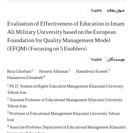
عنوان مقاله
English
Evaluation of Effectiveness of Education in Imam
Ali Military University based on the European
Foundation for Quality Management Model
(EFQM) (Focusing on 5 Enablers)
نویسندگان
English
1
2
3
Reza Ghorbani
Hossein Abbasian
Hamidreza Arasteh
4
Hassanreza Zeinabadi
1
Ph.D. Student in Higher Education Management, Kharazmi University,
Tehran, Iran.
2
Assistant Professor of Educational Management, Kharazmi University,
Tehran, Iran.
3
Professor of Educational Management, Kharazmi University, Tehran,
Iran
4
Associate Professor, Department of Educational Management, Kharazmi