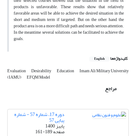
their selected courses showed that the situation in the field of
products is unfavorable. These results show that relatively
favorable areas will be able to achieve the desired situation in the
short and medium term if targeted. But on the other hand, the
product area is on a more difficult path and needs serious attention.
In the meantime, several solutions can be facilitated to achieve the
goals.
کلیدواژه‌ها
English
Evaluation
Desirability
Education
Imam Ali Military University
(IAMU)
EFQM Model
مراجع
دوره 17، شماره 57 - شماره
پیاپی 57
پاییز 1400
صفحه
161-189