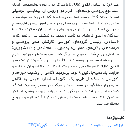
علی (ع) بر اساس الگوی EFQM با تمرکز بر 5 حوزه توانمندساز انجام
شد. نوع پژوهش توسعه‌ای - کاربردی و روش آن، پیمایشی- توصیفی
است؛ تعداد 943 پرسشنامه محقق‌ساخته که با توجه به مؤلفه‌های
مذکور در "نظامنامه سیستم ارزشیابی اثربخشی آموزش نیروهای مسلح
جمهوری اسلامی ایران" طراحی، و روایی و پایایی آن به ترتیب توسط
خبرگان و آلفای کرونباخ به تأیید رسید، به تفکیک بین 5 نوع کاربر
(استادان، رئیسان گروه‌های آموزشی، کارکنان علمی-پژوهشی و
فرماندهان یگان‌های عملیاتی) به‌صورت تمام‌شمار و (دانشجویان)
تصادفی توزیع شد. مجموع امتیاز گویه‌های مربوط به هر حوزه و مندرج
در پرسشنامه‌ها مبین وضعیت نسبتاً مطلوب برای 5 حوزه توانمندساز
الگوی EFQM (فرماندهی و مدیریت، استادان، دانشجویان، برنامه و
فرایند یاددهی-یادگیری) بود. بی‌تردید آگاهی از وضعیت حوزه‌های
آموزشی دانشگاه از طریق یک الگوی استاندارد جهانی، به آگاهی
سازمان از نقاط قوت و ضعف خود و حرکت در مسیر پیشبرد اهداف،
کمک شایانی خواهد کرد. بازنگری در برخی اصول و شیوه‌های اجرا در
سازمان ارتش به‌واسطه قدمت آن، بیش از دیگر ارگان‌ها لازم و ضروری
به نظر می‌رسد.
کلیدواژه‌ها
ارزشیابی
مطلوبیت
آموزش
دانشگاه
الگوی EFQM