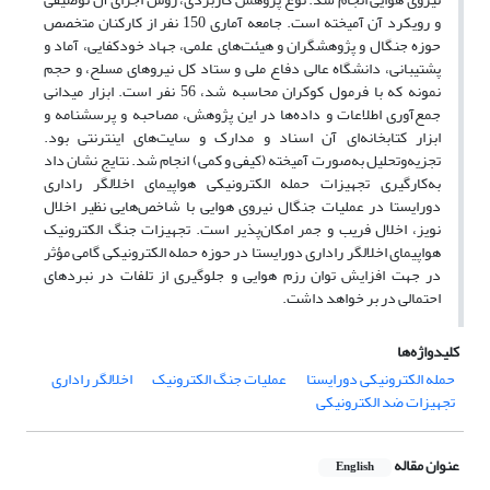
و رویکرد آن آمیخته است. جامعه آماری 150 نفر از کارکنان متخصص
حوزه جنگال و پژوهشگران و هیئت‌های علمی، جهاد خودکفایی، آماد و
پشتیبانی، دانشگاه عالی دفاع ملی و ستاد کل نیروهای مسلح، و حجم
نمونه که با فرمول کوکران محاسبه شد، 56 نفر است. ابزار میدانی
جمع‌آوری اطلاعات و داده‌ها در این پژوهش، مصاحبه و پرسشنامه و
ابزار کتابخانه‌ای آن اسناد و مدارک و سایت‌های اینترنتی بود.
تجزیه‌وتحلیل به‌صورت آمیخته (کیفی و کمی) انجام شد. نتایج نشان داد
به‌کارگیری تجهیزات حمله الکترونیکی هواپیمای اخلالگر راداری
دورایستا در عملیات جنگال نیروی هوایی با شاخص‌هایی نظیر اخلال
نویز، اخلال فریب و جمر امکان‌پذیر است. تجهیزات جنگ الکترونیک
هواپیمای اخلالگر راداری دورایستا در حوزه حمله الکترونیکی گامی مؤثر
در جهت افزایش توان رزم هوایی و جلوگیری از تلفات در نبردهای
احتمالی در بر خواهد داشت.
کلیدواژه‌ها
حمله الکترونیکی دورایستا
عملیات جنگ الکترونیک
اخلالگر راداری
تجهیزات ضد الکترونیکی
عنوان مقاله
English