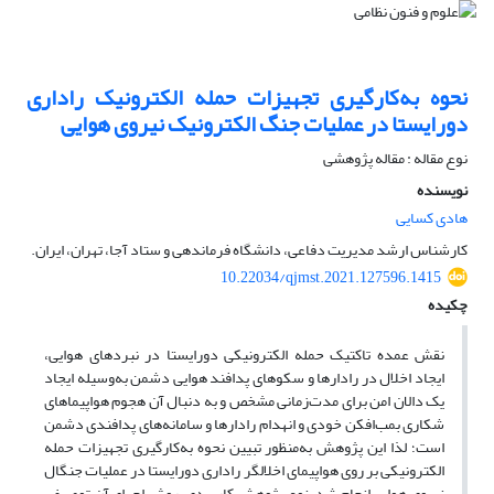
نحوه به‌کارگیری تجهیزات حمله الکترونیک راداری
دورایستا در عملیات جنگ الکترونیک نیروی هوایی
نوع مقاله : مقاله پژوهشی
نویسنده
هادی کسایی
کارشناس ارشد مدیریت دفاعی، دانشگاه فرماندهی و ستاد آجا، تهران، ایران.
10.22034/qjmst.2021.127596.1415
چکیده
نقش عمده تاکتیک حمله الکترونیکی دورایستا در نبردهای هوایی،
ایجاد اخلال در رادارها و سکوهای پدافند هوایی دشمن به‌وسیله ایجاد
یک دالان امن برای مدت‌زمانی مشخص و به دنبال آن هجوم هواپیماهای
شکاری بمب‌افکن خودی و انهدام رادارها و سامانه‌های پدافندی دشمن
است؛ لذا این پژوهش به‌منظور تبیین نحوه به‌کارگیری تجهیزات حمله
الکترونیکی بر روی هواپیمای اخلالگر راداری دورایستا در عملیات جنگال
نیروی هوایی انجام شد. نوع پژوهش کاربردی، روش اجرای آن توصیفی