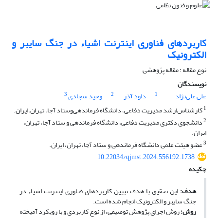
کاربردهای فناوری اینترنت اشیاء در جنگ سایبر و
الکترونیک
نوع مقاله : مقاله پژوهشی
نویسندگان
3
2
1
علی علی‌نژاد
داود آذر
وحید سجادی
1
کارشناس‌ارشد مدیریت دفاعی، دانشگاه فرماندهی‌و‌ستاد آجا، تهران،ایران.
2
دانشجوی دکتری مدیریت دفاعی، دانشگاه فرماندهی و ستاد آجا، تهران،
ایران.
3
عضو هیئت علمی دانشگاه فرماندهی و ستاد آجا، تهران، ایران.
10.22034/qjmst.2024.556192.1738
چکیده
هدف:
این تحقیق با هدف تبیین کاربردهای فناوری اینترنت اشیاء در
جنگ سایبر و الکترونیک انجام شده است.
روش:
روش اجرای پژوهش توصیفی، از نوع کاربردی و با رویکرد آمیخته