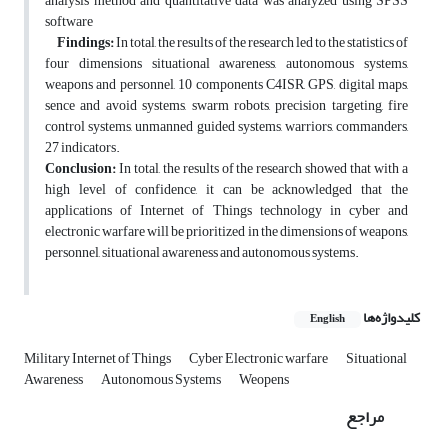
analysis method and quantitative data was analyzed using SPSS
software
Findings:
In total, the results of the research led to the statistics of
four dimensions situational awareness, autonomous systems,
weapons and personnel, 10 components C4ISR, GPS, digital maps,
sence and avoid systems, swarm robots, precision targeting, fire
control systems, unmanned guided systems, warriors, commanders,
27 indicators.
Conclusion:
In total, the results of the research showed that with a
high level of confidence, it can be acknowledged that the
applications of Internet of Things technology in cyber and
electronic warfare will be prioritized in the dimensions of weapons,
personnel, situational awareness and autonomous systems.
کلیدواژه‌ها
English
Military Internet of Things
Cyber Electronic warfare
Situational
Awareness
Autonomous Systems
Weopens
مراجع