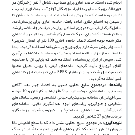
انجام شده است. جامعه آماری برای مصاحبه، شامل 7 نفر از خبرگان در
حوزه الکترونیک، سایبر، مخابرات و جنگال آجا و آشنا به فناوری اینترنت
اشیاء بوده‌ است که به روش هدفمند انتخاب و مصاحبه با ایشان تا
رسیدن به اشباع نظری ادامه یافت. جامعه آماری برای پرسش‌نامه،
شامل کارکنان ارتش جمهوری اسلامی ایران در طیف درجات افسر ارشد
و بالاتر هستند که دارای مدرک تحصیلی کارشناسی و بالاتر در رشته‌های
ذکر شده بوده است. تعداد جامعه آماری 100 نفر (با اعمال ضریبی)
است و از روش سرشماری برای توزیع پرسش‌نامه استفاده گردید. ابتدا
با استفاده از ابزار مطالعه اسناد و مدارک و مصاحبه داده‌ها جمع‌آوری
شد، سپس از ابزار پرسشنامه استفاده شد که پایایی آن با محاسبه
آلفای کرونباخ تأیید گردید. داده‌های کیفی با روش تحلیل محتوا
تجزیه‌وتحلیل شدند و از نرم‌افزار SPSS برای تجزیه‌وتحلیل داده‌های
کمی استفاده گردید.
یافته‌ها:
درمجموع نتایج تحقیق منتهی به احصاء چهار بعد آگاهی
وضعیتی، سامانه‌های خودمختار، جنگ‌افزارها و کارکنان و 10 مؤلفه
سی4‌آی‌اس‌آر، سامانه موقعیت‌یاب جهانی، نقشه‌های رقمی، سامانه‌های
تشخیص و جلوگیری، ربات‌های انبوه، هدف‌گیری دقیق، سامانه‌های
کنترل‌آتش، سامانه‌های هدایت‌پذیر بدون‌سرنشین، رزمندگان،
فرماندهان و 27 شاخص گردید.
نتیجه‌گیری:
در مجموع نتایج تحقیق نشان داد که
با سطح اطمینان بالا
می‌توان اذعان داشت که کاربردهای فناوری اینترنت اشیاء در جنگ