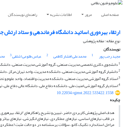
صفحه اصلی
مرور
اطلاعات نشریه
راهنمای نویسندگان
ارتقاء بهره‌وری اساتید دانشگاه فرماندهی و ستاد ارتش ج
نوع مقاله : مقاله پژوهشی
نویسندگان
3
2
1
مجید رجب پور
محمدعلی افشار کاظمی
عباس طلوعی اشلقی
محس
1
دانشجوی دکتری تخصصی مدیریت صنعتی، گروه آموزشی مدیریت صنعتی، دانشکده مدیر
2
دانشیار گروه آموزشی مدیریت صنعتی، دانشکده مدیریت، واحد تهران مرکز، دانشگاه
3
استاد گروه آموزشی مدیریت صنعتی، دانشکده مدیریت و اقتصاد، واحد علوم و تحقیق
4
استادیار گروه آموزشی امنیت ملی، دانشکده دفاع ملی، دانشگاه عالی دفاع ملی، تهر
10.22034/qjmst.2022.533422.1558
چکیده
هدف اصلی پژوهش کاربردی حاضر، تبیین و تشریح راه­کارهای"ارتقاء بهره­وری 
در قالب نیازهای اساسی، نیازهای عملکردی، نیازهای انگیزشی، نیازهای بی­اثر و 
مراحل استاندارد تکنیک کانو، سؤالات پرسشنامه در دو حالت مثبت (عملکردی) 