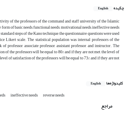
چکیده
English
ivity of the professors of the command and staff university of the Islamic
 form of basic needs, functional needs, motivational needs, ineffective needs
 standard steps of the Kano technique, the questionnaire questions were used
e Likert scale. The statistical population was internal professors of the
 professor, associate professor, assistant professor, and instructor. The
ion of the professors will be equal to 80% and if they are not met, the level of
level of satisfaction of the professors will be equal to 73%, and if they are not
کلیدواژه‌ها
English
eeds
ineffective needs
reverse needs
مراجع