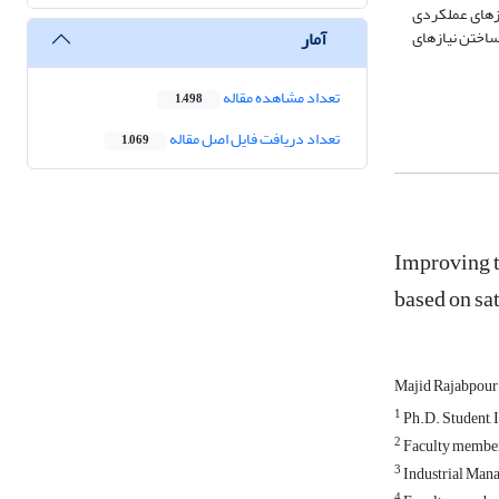
ازهای عملکردی
آمار
رصد خواهد بود؛ در صورت برآورده ساختن نیازهای
تعداد مشاهده مقاله
1,498
تعداد دریافت فایل اصل مقاله
1,069
Improving t
based on sat
Majid Rajabpou
1
Ph.D. Student, 
2
Faculty member 
3
Industrial Mana
4