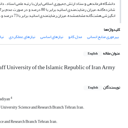
دانشگاه فرماندهی و ستاد ارتش جمهوری اسلامی ایران با رتبه علمی استاد، دان
انگیزشی هشت­‌گانه مشخص­شده، میزان رضایت­مندی اساتید برابر با 73 درصد و در صورت عدم برآورده ساختن، میزان نارضایتی آنان برابر با (32-) درصد خواهد بود.
کلیدواژه‌ها
بهره‌وری منابع انسانی
مدل کانو
نیازهای اساسی
نیازهای عملکردی
نیا
عنوان مقاله
English
ff University of the Islamic Republic of Iran Army
نویسندگان
English
4
adiyan
niversity, Science and Research Branch, Tehran, Iran.
e and Research Branch, Tehran, Iran.