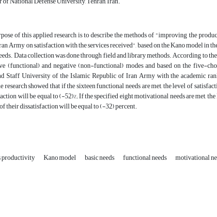
of National Defense University, Tehran, Iran.
ose of this applied research is to describe the methods of "improving the product
ran Army on satisfaction with the services received", based on the Kano model in the
eeds. Data collection was done through field and library methods. According to the
ive (functional) and negative (non-functional) modes and based on the five-choic
Staff University of the Islamic Republic of Iran Army with the academic rank of
e research showed that if the sixteen functional needs are met, the level of satisfact
faction will be equal to (-52)%; If the specified eight motivational needs are met, the 
 of their dissatisfaction will be equal to (-32) percent.
 productivity
Kano model
basic needs
functional needs
motivational n