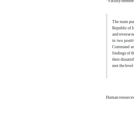
Faculty member 
The main purp
Republic of I
and reverse n
in two posit
Command and 
findings of th
their dissatis
met, the level
Human resources