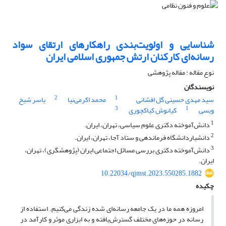
شناسایی و اولویت‌بندی راهکارهای ارتقای سواد
رسانه‌ای کارکنان ارتش جمهوری اسلامی ایران
نوع مقاله : مقاله پژوهشی
نویسندگان
2
1
سید مهدی حسینی گل افشانی
محمد اکرمی‌نیا
یاسر شیخ
3
1
ویسی
کیانوش کیاکچوری
1
دانش‌آموخته دکتری علوم سیاسی، تهران، ایران.
2
دانشیاردانشگاه فرماندهی و ستاد آجا، تهران، ایران.
3
دانش‌آموخته دکتری بررسی مسائل اجتماعی ایران (پژوهشگری)، تهران،
ایران.
10.22034/qjmst.2023.550285.1882
چکیده
امروزه همه ما در یک جامعه رسانه‌ای شده زندگی می‌کنیم. استفاده از
رسانه در حوزه‌های مختلف گسترش‌یافته و به ابزاری موثر و کارآمد در