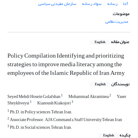
آجا
رسانه
سواد رسانه
سازمان عقیدتی سیاسی
موضوعات
مدیریت نظامی
عنوان مقاله
English
Policy Compilation Identifying and prioritizing
strategies to improve media literacy among the
employees of the Islamic Republic of Iran Army
نویسندگان
English
1
2
Seyed Mehdi Hosein Golafshan
Mohammad Akraminea
Yaser
1
3
Sheykhveysi
Kianoush Kiakojori
1
Ph.D. in Policy sciences, Tehran, Iran.
2
Associate Professor. AJA Command & Staff University,Tehran, Iran
3
Ph.D. in Social sciences, Tehran, Iran.
چکیده
English