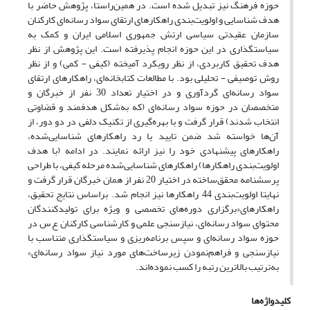
حوزه فرهنگ نیز تبدیل شده است. در همین‌راستا، پژوهش حاضر با
هدف شناسایی و اولویت‌بندی راهکارهای ارتقای سواد رسانه‌ای کارکنان
سازمان عقیدتی سیاسی ارتش جمهوری اسلامی ایران و کمک به
سیاستگذاری در این حوزه انجام پذیرفته است. این پژوهش از نظر
هدف تحقیق کاربردی، از نظر رویکرد آمیخته (کیفی - کمی) و از نظر
روش توصیفی - تحلیلی بود. با مطالعات کتابخانه‌ای، راهکارهای ارتقای
سواد رسانه‌ای گرد‌آوری و در اختیار تعداد 30 نفر از خبرگان و
متخصصان در حوزه سواد رسانه‌ای (که به‌‌شکل هدفمند و قضاوتی
انتخاب شدند) قرار گرفت و با بهره‌گیری از تکنیک دلفی در دو دور، از
آن‌ها خواسته شد ضمن تایید یا رد راهکارهای شناسایی‌شده،
راهکارهای پیشنهادی خود را نیز ارائه نمایند. در ادامه (با هدف
اولویت‌بندی راهکارها) راهکارهای شناسایی‌شده مرحله کیفی، با طراحی
پرسشنامه محقق‌ساخته در اختیار 20 نفر از همان خبرگان قرار گرفت و
نهایتا اولویت‌بندی 44 راهکارها نیز انجام شد. براساس نتایج تحقیق،
راهکارهای«برگزاری دوره‌های تخصصی و ویژه برای تولیدکنندگان
محتوای سواد رسانه‌ای، نیازسنجی علمی و کارشناسی کارکنان ع س در
حوزه سواد رسانه‌ای و سپس برنامه‌ریزی و سیاستگذاری متناسب با
نیازسنجی و فراهم‌نمودن زیرساخت‌های مورد نیاز سواد رسانه‌ای»
به‌ترتیب بالاترین رتبه را کسب نموده‌اند.
کلیدواژه‌ها