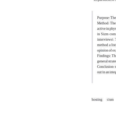
Purpose: The 
Method: The r
active in phy
in Sizm comp
interviews). 
method, a lis
opinion of ex
Findings: The
general strat
Conclusion: m
out in an int
hosting
cism