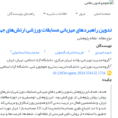
صفحه اصلی
مرور
اطلاعات نشریه
راهنمای نویسندگان
تدوین راهبردهای میزبانی مسابقات ورزشی ارتش‌های جهان
نوع مقاله : مقاله پژوهشی
نویسندگان
2
1
1
حمید امیدی
فریده اشرف گنجوئی
محمدرضا اسماعیلی
1
گروه مدیریت ورزشی، واحد تهران مرکزی، دانشگاه آزاد اسلامی، تهران، ایران.
2
گروه مدیریت ورزشی، دانشکده تربیت بدنی و علوم ورزشی، دانشگاه آزاد اسلامی واح
10.22034/qjmst.2024.554132.1724
چکیده
هدف: هدف این پژوهش تدوین راهبردهای میزبانی مسابقات ورزشی ارتش‌های جه
روش: روش پژوهش، از نوع کیفی بود. این پژوهش، توصیفی و در حوزه مطالعات 
ایران، و متخصصین فعال در تربیت بدنی آجا و همچنین ورزشکاران و مربیانی که
شد و تا حد اشباع نظری مصاحبه ادامه پ
تحقیق با استفاده از روش دلفی فهرستی از نقاط قوت، ضعف‌ها، فرصت‌ها و تهدی