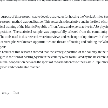
purpose of this research was to develop strategies for hosting the World Armies Sp
esearch method was qualitative. This research is descriptive and in the field of stra
sical training of the Islamic Republic of Iran Army, and experts active in AJA physica
etitions. The statistical sample was purposefully selected from the community a
The tools used in this research were interviews and exchange of opinions with elites,
t of strengths, weaknesses, opportunities and threats of hosting and holding the W
perts.
 results of this research showed that the strategic position of the country in the 
egies in the field of hosting Sysem in the country were formulated by the Research S
utual cooperation between the sports of the armed forces of the Islamic Republic of 
egrated and coordinated manner.
army
Iran