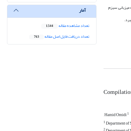
یت so یا رقابتی قرار داشت. همچنین 9 راهبرد کلی در زمینه میزبانی سیزم
آمار
یرد.
تعداد مشاهده مقاله
1,544
تعداد دریافت فایل اصل مقاله
763
Compilation
1
, Hamid Omidi
1
Department of S
2
Department of S