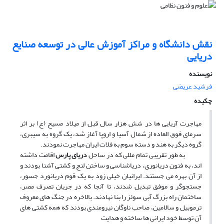
نقش دانشگاه و مراکز آموزش عالی در توسعه صنایع
دریایی
نویسنده
فرشید عریضی
چکیده
مهاجرت آریایی ها در شش هزار سال قبل از میلاد مسیح (ع) بر اثر
سرمای فوق العاده از شمال آسیا و اروپا آغاز شد، یک گروه به سیبری،
گروه دیگر به هند و دسته سوم به فلات ایران مهاجرت نمودند.
به طور تقریبی تمام مللی که در ساحل
دریای پارس
اقامت داشته
اند، به فنون دریانوری، دریاشناسی و ساختن لنج و کشتی آشنا بودند و
از آن بهره می جستند. ایرانیان خیلی زود به یک قوم دریانورد جسور،
جستجوگر و موفق تبدیل شدند، تا آنجا که در جریان تصرف مصر،
ساختمان راه بزرگ آبی سوئز را بنا نهادند. بالاخره در جنگ های معروف
ترموبیل و سالامین، صاحب ناوگان نیرومندی بودند که همه کشتی های
آن توسط خود ایرانی ها ساخته و هدایت