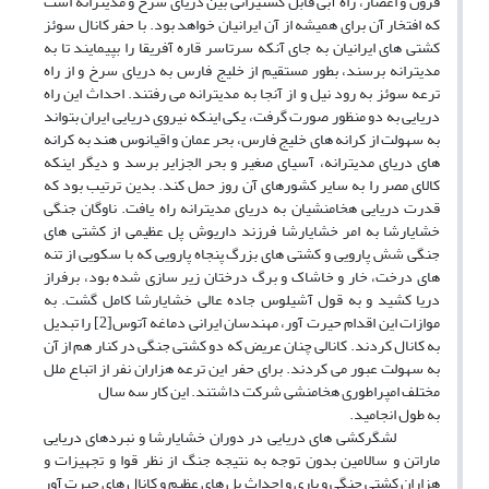
قرون و اعصار، راه آبی قابل کشتیرانی بین دریای سرخ و مدیترانه است
که افتخار آن برای همیشه از آن ایرانیان خواهد بود. با حفر کانال سوئز
کشتی های ایرانیان به جای آنکه سرتاسر قاره آفریقا را بپیمایند تا به
مدیترانه برسند، بطور مستقیم از خلیج فارس به دریای سرخ و از راه
ترعه سوئز به رود نیل و از آنجا به مدیترانه می رفتند. احداث این راه
دریایی به دو منظور صورت گرفت، یکی اینکه نیروی دریایی ایران بتواند
به سهولت از کرانه های خلیج فارس، بحر عمان و اقیانوس هند به کرانه
های دریای مدیترانه، آسیای صغیر و بحر الجزایر برسد و دیگر اینکه
کالای مصر را به سایر کشورهای آن روز حمل کند. بدین ترتیب بود که
قدرت دریایی هخامنشیان به دریای مدیترانه راه یافت. ناوگان جنگی
خشایارشا به امر خشایارشا فرزند داریوش پل عظیمی از کشتی های
جنگی شش پارویی و کشتی های بزرگ پنجاه پارویی که با سکویی از تنه
های درخت، خار و خاشاک و برگ درختان زیر سازی شده بود، برفراز
دریا کشید و به قول آشیلوس جاده عالی خشایارشا کامل گشت. به
موازات این اقدام حیرت آور، مهندسان ایرانی دماغه آتوس[2] را تبدیل
به کانال کردند. کانالی چنان عریض که دو کشتی جنگی در کنار هم از آن
به سهولت عبور می کردند. برای حفر این ترعه هزاران نفر از اتباع ملل
مختلف امپراطوری هخامنشی شرکت داشتند. این کار سه سال
به طول انجامید.
لشگرکشی های دریایی در دوران خشایارشا و نبردهای دریایی
ماراتن و سالامین بدون توجه به نتیجه جنگ از نظر قوا و تجهیزات و
هزاران کشتی جنگی و باری و احداث پل های عظیم و کانال های حیرت آور