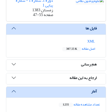
دوره 1، شماره 1 - شماره
پیاپی 1
زمستان 1383
صفحه
47-55
فایل ها
XML
اصل مقاله
307.55 K
هم رسانی
ارجاع به این مقاله
آمار
تعداد مشاهده مقاله
1,235