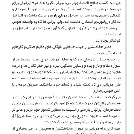
می شد. کسب منافع اقتصادی از دریا نیز از انگیزه های مهم ایرانیان برای
توسعه دریانوردی بوده است. اگرچه در ایران باستان، اقوام بابلی،
کلدانی و فنیقی و پارسی در ساحل
دریای پارس
اقامت داشته و آنها نیز
به کار دریانوردی اشتغال داشته اند، ولی ایرانی ها که به واسطه هوش
سرشار خود از راه دریا ثروت فراوان گردآورده بودند، از سایر ملل در
این زمینه
کوشاتر بوده اند.
عصر هخامنشی از جهت جابجایی ناوگان های عظیم جنگی و کارهای
اعجاب آور دریایی
(از جمله بستن پل های بزرگ و معلق دریایی برای عبور صدها هزار
سواره نظام و بار و بنه و وسایل سنگین نبرد و نیز حفر کانال ها و ترعه
های طویل و عمیق) از یادگارهای ایرانیان است که همواره موجب حیرت و
تعجب جهانیان بوده است. طبق مدارک موجود، هخامنشیان نسبت به
ملل دریانوردی که تحت انقیاد و تسلط خود داشتند، مهربان بوده و با
آنان خوش رفتاری
می کردند. شاید در نتیجه همین رفتار ملایم، نیروی دریایی در عصر
هخامنشی آنچنان قدرت یافت که گزنفون ترتیب و آرایش سفاین فنیقی
تحت فرمان ایرانیان پارسی را نسبت به سفاین کشور خود برتر و عالی تر
شمرده است. هرودت مورخ یونانی نیز می گوید "در نبرد سالامین[1]،
پارسی ها بهتر از فنیقی ها و مصری ها جنگیده اند".
مهم ترین راه دریایی در دوران هخامنشیان و همچنین در طی بسیاری از