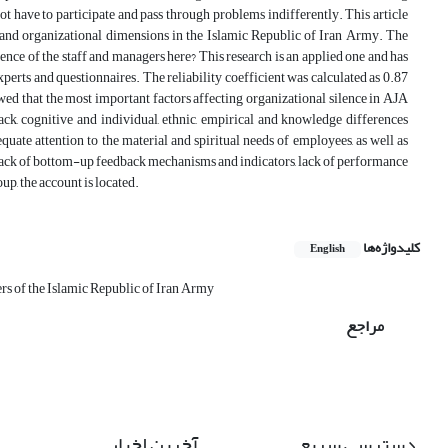
 have to participate and pass through problems indifferently. This article
al and organizational dimensions in the Islamic Republic of Iran Army. The
lence of the staff and managers here? This research is an applied one and has
perts and questionnaires. The reliability coefficient was calculated as 0.87
d that the most important factors affecting organizational silence in AJA
k, cognitive and individual, ethnic, empirical and knowledge differences
ate attention to the material and spiritual needs of employees, as well as
, lack of bottom-up feedback mechanisms and indicators, lack of performance
p, the account is located.
کلیدواژه‌ها
English
s of the Islamic Republic of Iran Army
مراجع
دسترسی سریع
آخرین اخبار