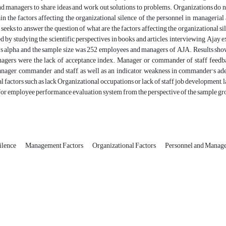
 managers to share ideas and work out solutions to problems. Organizations do not
in the factors affecting the organizational silence of the personnel in manageri
 seeks to answer the question of what are the factors affecting the organizational si
 by studying the scientific perspectives in books and articles, interviewing Ajay ex
s alpha and the sample size was 252 employees and managers of AJA. Results showe
nagers were the lack of acceptance index. Manager or commander of staff feedbac
ager, commander and staff, as well as an indicator, weakness in commander's adequ
l factors such as lack Organizational occupations or lack of staff job development
or employee performance evaluation system from the perspective of the sample grou
ilence
Management Factors
Organizational Factors
Personnel and Manager