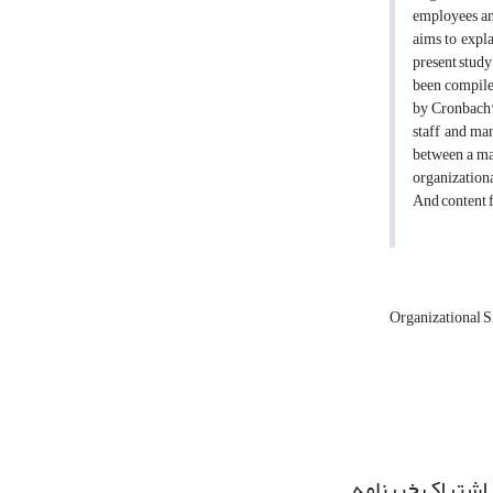
employees and
aims to expla
present study
been compiled
by Cronbach'
staff and ma
between a man
organizationa
And content f
Organizational S
اشتراک خبرنامه