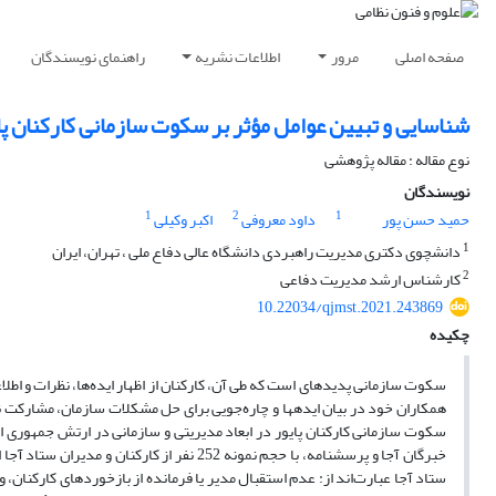
صفحه اصلی
مرور
اطلاعات نشریه
راهنمای نویسندگان
شناسایی و تبیین عوامل مؤثر بر سکوت سازمانی کارکنان پا
نوع مقاله : مقاله پژوهشی
نویسندگان
1
2
1
حمید حسن پور
داود معروفی
اکبر وکیلی
1
دانشچوی دکتری مدیریت راهبردی دانشگاه عالی دفاع ملی ، تهران، ایران
2
کارشناس ارشد مدیریت دفاعی
10.22034/qjmst.2021.243869
چکیده
سکوت سازمانی پدیده­ای است که طی آن، کارکنان از اظهار ایده‌ها، نظرات و اطلا
همکاران خود در بیان ایده­ها و چاره‌جویی برای حل مشکلات سازمان، مشارکت ند
سکوت سازمانی کارکنان پایور در ابعاد مدیریتی و سازمانی در ارتش جمهوری اسل
خبرگان آجا و پرسشنامه، با حجم نمونه 252 نف
ستاد آجا عبارت‌اند از: عدم استقبال مدیر یا فرمانده از بازخوردهای کارکنان،