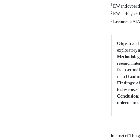
1
EW and cyber de
2
EW and Cyber De
3
Lecturer at AJA
Objective
:
T
exploratory a
Methodolog
research, int
from second l
in IoT), and 
Findings
:
Af
test was used 
Conclusion
order of impo
Internet of Thin