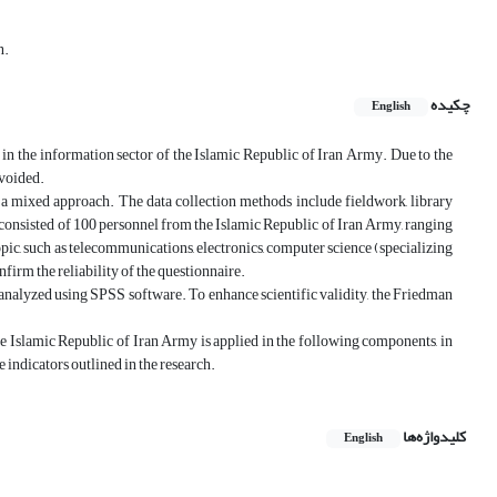
n.
چکیده
English
T) in the information sector of the Islamic Republic of Iran Army. Due to the
avoided.
h a mixed approach. The data collection methods include fieldwork, library
n consisted of 100 personnel from the Islamic Republic of Iran Army, ranging
topic, such as telecommunications, electronics, computer science (specializing
firm the reliability of the questionnaire.
re analyzed using SPSS software. To enhance scientific validity, the Friedman
 the Islamic Republic of Iran Army is applied in the following components, in
 indicators outlined in the research.
کلیدواژه‌ها
English