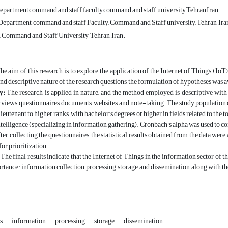
partment,command and staff faculty,command and staff university,Tehran,Iran
partment, command and staff Faculty, Command and Staff university, Tehran, Ira
 Command and Staff University, Tehran, Iran.
he aim of this research is to explore the application of the Internet of Things (Io
nd descriptive nature of the research questions, the formulation of hypotheses was 
y
:
The research is applied in nature, and the method employed is descriptive wit
erviews, questionnaires, documents, websites, and note-taking. The study populatio
ieutenant to higher ranks, with bachelor's degrees or higher in fields related to the 
intelligence (specializing in information gathering). Cronbach's alpha was used to con
ter collecting the questionnaires, the statistical results obtained from the data we
for prioritization.
:
The final results indicate that the Internet of Things in the information sector of
rtance: information collection, processing, storage, and dissemination, along with the
gs
information
processing
storage
dissemination