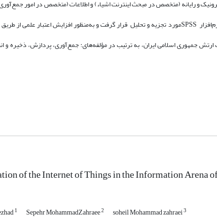
رونیک و رایانه (متخصص در مبحث اینترنت اشیاء) و اطلاعات (متخصص در امور جمع‌آوری ا
پس از جمع‌آوری پرسشنامه‌ها، نتایج آماری حاصل از پرسش‌نامه با نرم‌افزار SPSSمورد تجزیه و تحلیل قرار گرفت و به‌منظور افزایش اعتبار
 ارتش جمهوری اسلامی ایران، به ترتیب در مؤلفه‌های: جمع‌آوری، پردازش، ذخیره و انت
tion of the Internet of Things in the Information Arena o
1
2
3
ezhad
Sepehr MohammadZahraee
soheil Mohammad zahraei