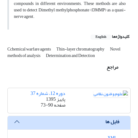
compounds in different environments. These methods are also
used to detect Dimethyl methylphosphonate (DMMP) as a quasi-
nerve agent.
کلیدواژه‌ها
English
Cchemical warfare agents
Thin-layer chromatography
Novel
methods of analysis
Determination and Detection
مراجع
دوره 12، شماره 37
پاییز 1395
صفحه
73-90
فایل ها
XML