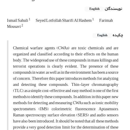
نویسندگان
English
1
1
Ismail Sahuli
Seyed Lotfollah Sharifi Al Hashem
Farimah
2
Mousavi
چکیده
English
Chemical warfare agents (CWAs) are toxic chemicals and are
organized and classified according to their effects on the human
body. The widespread use of these compounds in mass killings and
terrorist operations is clearly evident. The presence of these
compounds in water, as well as in the environment, has been a source
of concern. Therefore, this paper introduces methods for analyzing
and detecting these compounds. Thin-layer chromatography
(TLC), as a simple, cost-effective and easy method, is one of the first
methods to identify these compounds. In addition, in this paper, new
methods for detecting and measuring CWAs such as ionic mobility
spectrometers (IMS), colorimetric, fluorescence, Aptasensors,
Raman spectroscopy, surface elevation (SERS) and audio sensors
have also been introduced. It should be noted that all these methods
provide a very good detection limit for the determination of these