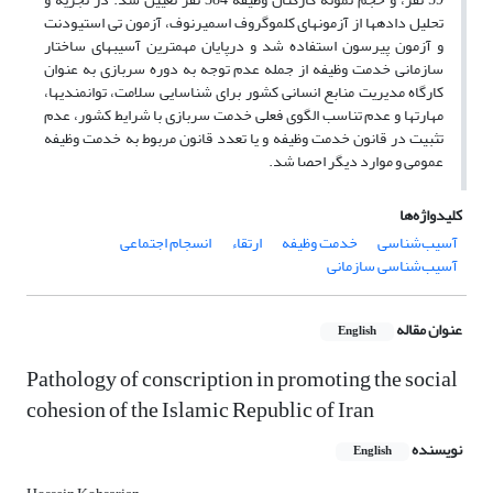
تحلیل داده­ها از آزمون­های کلموگروف اسمیرنوف، آزمون تی استیودنت
و آزمون پیرسون استفاده شد و درپایان مهم­ترین آسیب­های ساختار
سازمانی خدمت وظیفه از جمله عدم توجه به دوره سربازی به عنوان
کارگاه مدیریت منابع انسانی کشور برای شناسایی سلامت، توانمندی­ها،
مهارت­ها و عدم تناسب الگوی فعلی خدمت سربازی با شرایط کشور، عدم
تثبیت در قانون خدمت وظیفه و یا تعدد قانون مربوط به خدمت وظیفه
عمومی و موارد دیگر احصا شد.
کلیدواژه‌ها
آسیب‌شناسی
خدمت وظیفه
ارتقاء
انسجام اجتماعی
آسیب‌شناسی سازمانی
عنوان مقاله
English
Pathology of conscription in promoting the social
cohesion of the Islamic Republic of Iran
نویسنده
English