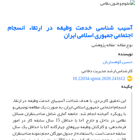
آسیب شناسی خدمت وظیفه در ارتقاء انسجام
اجتماعی جمهوری اسلامی ایران
نوع مقاله : مقاله پژوهشی
نویسنده
حسین کوهساریان
کارشناس ارشد مدیریت دفاعی
10.22034/qjmst.2020.241612
چکیده
این تحقیق کاربردی، با هدف شناخت آسیب­های خدمت وظیفه در ارتقاء
انسجام اجتماعی جمهوری اسلامی ایران، به صورت یک مطالعه توصیفی و
با رویکرد آمیخته انجام شد. جامعه آماری شامل صاحب‌نظران مسائل
نظامی در داخل و خارج آجا با حداقل 15 سال سابقه کار در امور
فرماندهی، و کارکنان وظیفه نیروهای چهارگانه آجا با حداقل یک سال
سابقه خدمت است. با استفاده از جدول مورگان حجم نمونه صاحب­نظران
59 نفر، و حجم نمونه کارکنان وظیفه 384 نفر تعیین شد. در تجزیه و