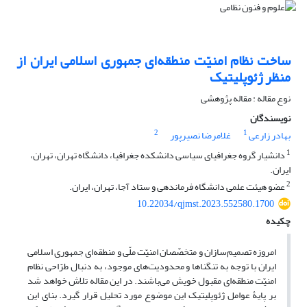
ساخت نظام امنیّت منطقه‌ای جمهوری اسلامی ایران از
منظر ژئوپلیتیک
نوع مقاله : مقاله پژوهشی
نویسندگان
2
1
غلامرضا نصیرپور
بهادر زارعی
1
دانشیار گروه جغرافیای سیاسی دانشکده جغرافیا، دانشگاه تهران، تهران،
ایران.
2
عضو هیئت علمی دانشگاه فرماندهی و ستاد آجا، تهران، ایران.
10.22034/qjmst.2023.552580.1700
چکیده
امروزه تصمیم‌سازان و متخصّصان امنیّت ملّی و منطقه‌ای جمهوری اسلامی
ایران با توجه به تنگناها و محدودیت‌های موجود، به دنبال طرّاحی نظام
امنیّت منطقه‌ای مقبول خویش می‌باشند. در این مقاله تلاش خواهد شد
بر پایۀ عوامل ژئوپلیتیک این موضوع مورد تحلیل قرار گیرد. بنای این