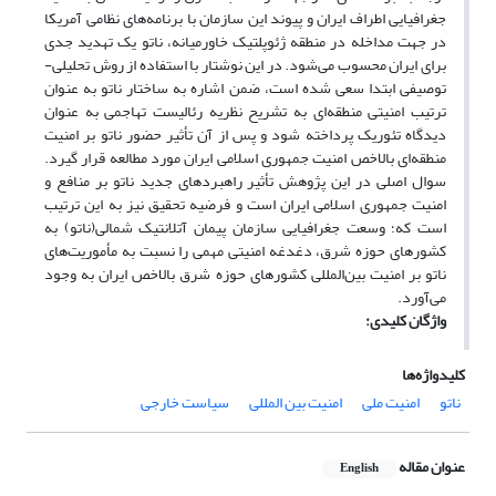
جغرافیایی اطراف ایران و پیوند این سازمان با برنامه‌های نظامی آمریکا
در جهت مداخله در منطقه ژئوپلتیک خاورمیانه، ناتو یک تهدید جدی
برای ایران محسوب می‌شود. در این نوشتار با استفاده از روش تحلیلی-
توصیفی ابتدا سعی شده است، ضمن اشاره به ساختار ناتو به عنوان
ترتیب امنیتی منطقه‌ای به تشریح نظریه رئالیست تهاجمی به عنوان
دیدگاه تئوریک پرداخته شود و پس از آن تأثیر حضور ناتو بر امنیت
منطقه‌ای بالاخص امنیت جمهوری اسلامی ایران مورد مطالعه قرار گیرد.
سوال اصلی در این پژوهش تأثیر راهبردهای جدید ناتو بر منافع و
امنیت جمهوری اسلامی ایران است و فرضیه تحقیق نیز به این ترتیب
است که؛ وسعت جغرافیایی سازمان پیمان آتلانتیک شمالی(ناتو) به
کشورهای حوزه شرق، دغدغه امنیتی مهمی را نسبت به مأموریت‌های
ناتو بر امنیت بین‌المللی کشورهای حوزه شرق بالاخص ایران به وجود
می‌آورد.
واژگان کلیدی:
کلیدواژه‌ها
ناتو
امنیت ملی
امنیت بین المللی
سیاست خارجی
عنوان مقاله
English