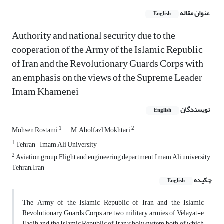
عنوان مقاله
English
Authority and national security due to the
cooperation of the Army of the Islamic Republic
of Iran and the Revolutionary Guards Corps with
an emphasis on the views of the Supreme Leader
Imam Khamenei
نویسندگان
English
1
2
Mohsen Rostami
M.Abolfazl Mokhtari
1
Tehran- Imam Ali University
2
Aviation group, Flight and engineering department, Imam Ali university,
Tehran, Iran
چکیده
English
The Army of the Islamic Republic of Iran and the Islamic
Revolutionary Guards Corps are two military armies of Velayat-e
Faqih and the Islamic Republic of Iran's holy system, both of which