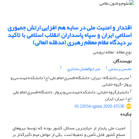
اقتدار و امنیت ملی در سایه هم افزایی ارتش جمهوری
اسلامی ایران و سپاه پاسداران انقلاب اسلامی با تاکید
بر دیدگاه مقام معظم رهبری (مدظله العالی)
نوع مقاله : مقاله ترویجی
نویسندگان
2
1
محسن رستمی
میر ابوالفضل مختاری
1
مدرس دانشگاه- تهران-دانشگاه افسری امام علی (ع) دانشکده مهندسی و
پرواز-گروه خلبانی
2
دانشیارگروه خلبانی، دانشکده مهندسی و پرواز، دانشگاه افسری امام علی
(ع)، تهران، ایران
10.22034/qjmst.2020.43538
چکیده
امنیت ملی پایدار از حیاتی­ترین مسائل کشور بوده که توسط نیروهای
مسلح کشور قابل تأمین و تحفیظ است. یکی از عوامل مهم تأثیرگذار بر