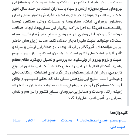
امنیت ملی در شرایط حاکم بر مملکت و منطقه، وحدت و هم­افزایی
نیروهای مسلح به‌ویژه ارتش و سپاه پاسداران است. در چند سال اخیر
به دنبال ناامنی­های موجود در خاورمیانه و با افزایش حضور نظامی ایران
به‌منظور برقراری ثبات، سناریوها و عملیات روانی مختلفی توسط
ایالات‌متحده آمریکا به اجرا درآمد. یکی از این سناریوها، ایجاد اختلاف،
دودستگی و دو قطبی‌سازی در نیروهای مسلح به‌ویژه ارتش و سپاه
است که می­تواند امنیت ملی را دچار خدشه کند. هدف از پژوهش حاضر
ﺗﺒﯿـﯿﻦ ﻣﺆﻟﻔﻪ­ﻫﺎی ﺗﺄﺛﯿﺮﮔﺬار بر ارتقاء وحدت و هم­افزایی ارتش و سپاه و
تأثیر آن­ها بر امنیت ملی کشور است. در ﻫﻤـﯿﻦ راﺳـﺘﺎ، ﭘﺲ از ﻣﺮور ﻣﻔﻬﻮم
اﻣﻨﯿﺖ و لزوم پیروی از ولی‌فقیه، به بررسی و تحلیل رویکرد مقام معظم
رهبری (مدظله­العالی) در این زمینه پرداخته ­شد. اﯾﻦ ﺗﺤﻘﯿﻖ از ﻧﻮع
کاربردی، روش آن تحلیل محتوا و روش ﮔﺮدآوری اﻃﻼﻋﺎت آن کتابخانه‌ای
و میدانی اﺳﺖ. نتایج این پژوهش نشان داد که تحقق اندیشه­های والای
فرمانده معظم کل قوا در حوزه­های مختلف می­تواند به‌عنوان نقشه راه،
زمینه ارتقاء وحدت و هم­افزایی نیروهای مسلح کشور را فراهم و نقش
بسزایی در تأمین امنیت ملی ایفا کند.
کلیدواژه‌ها
مقام معظم رهبری(مدظله‌العالی)
وحدت
هم‌افزایی
ارتش
سپاه
امنیت ملی