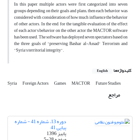
In this paper, multiple actors were first categorized into seven
groups depending on their goals and plans; then each behavior was
considered with consideration of how much influence the behavior
of other actors. In the end, for the tangible evaluation of the effect
of each actor's behavior on the other actor, the MACTOR software
has been used. The software has deployed seven spectators based on
the three goals of "preserving Bashar al-Assad" Terrorism and
"Syria's territorial integrity".
کلیدواژه‌ها
English
Syria
Foreign Actors
Games
MACTOR
Future Studies
مراجع
دوره 13، شماره 41 - شماره
پیاپی 41
پاییز 1396
صفحه
5-28