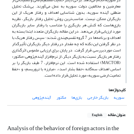
معارضین و مخالفین دولت سوریه به عمل می‌آورند. بی‌شک تحلیل
منطقی آینده سوریه، بدون شناسایی اهداف و رفتار هریک از این
بازیگران ممکن نیست. مناسب‌ترین روش تحلیل رفتار بازیگر، نظریه
بازی‌هاست که کنش هر بازیگری را متناسب با رفتار سایر بازیگران
مورد ارزیابی قرار می‌دهد. در این مقاله، بازیگران متعدد ابتدا بسته به
اهداف و برنامه‌ها در 7 گروه تقسیم‌بندی شدند؛ سپس رفتار هریک با
در نظر گرفتن این نکته که چه مقدار در رفتار دیگر بازیگران تأثیرگذار
است موردبررسی قرار گرفت. در پایان برای ارزیابی ملموس اثرگذاری
رفتار هر بازیگر نسبت به بازیگر دیگر، از نرم‌افزار آینده‌پژوهی «مکتور»
(MACTOR) استفاده شده است. این نرم‌افزار، 7 طیف بازیگر را بر
اساس اهداف سه‌گانه «حفظ بشار اسد»، «مبارزه با تروریسم» و «حفظ
تمامیت ارضی سوریه» مورد تحلیل قرار داده است.
کلیدواژه‌ها
سوریه
بازیگر خارجی
بازی‌ها
مکتور
آینده‌پژوهی
عنوان مقاله
English
Analysis of the behavior of foreign actors in the