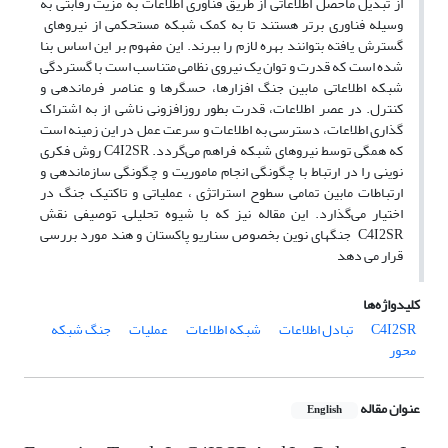
از تبدیل ماحصل اطلاعاتی از طریق فناوری اطلاعات به مزیت رقابتی به
وسیله فناوری برتر هستند تا به کمک شبکه مستحکمی از نیروهای
گسترش یافته بتوانند بهره لازم را ببرند. این مفهوم بر این اساس بنا
شده است که قدرت و توان یک نیروی نظامی متناسب است با گستردگی
شبکه اطلاعاتی مابین جنگ افزارها، حسگرها و عناصر فرماندهی و
کنترل. در عصر اطلاعات، قدرت بطور روزافزونی ناشی از به اشتراک
گذاری اطلاعات، دسترسی به اطلاعات و سرعت عمل در این زمینه است
که همگی توسط نیروهای شبکه فراهم می‌گردد. C4I2SR روش فکری
نوینی را در ارتباط با چگونگی انجام ماموریت و چگونگی سازماندهی و
ارتباطات مابین تمامی سطوح استراتژی ، عملیاتی و تاکتیک جنگ در
اختیار می‌گذارد. این مقاله نیز که با شیوه تحلیلی– توصیفی نقش
C4I2SR جنگهای نوین بخصوص سناریو پاکستان و هند مورد بررسی
قرار می دهد
کلیدواژه‌ها
C4I2SR
تبادل اطلاعات
شبکه اطلاعات
عملیات
جنگ شبکه
محور
عنوان مقاله
English