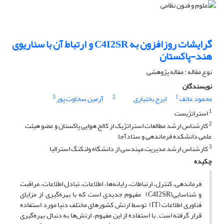
گرایشات روزافزون به C4I2SR و ارتباط آن با سناریوی
هند-پاکستان
نوع مقاله : مقاله پژوهشی
نویسندگان
3
2
1
محمود عاتف
ایرج بختیاری
آرمین سخاوت پور
1
استراتژیست
2
کارشناس ارشد مطالعات استرات‍‍ژیک از کالج هوایی پاکستان و عضو هیئت
علمی دانشکده فرماندهی و ستادآجا
3
کارشناس ارشد مدیریت مهندسی از دانشگاه ولنکنگ استرالیا
چکیده
فرماندهی، کنترل، ارتباطات، رایانه‌ها، اطلاعات، تبادل اطلاعات، مراقبت
و شناسایی(C4I2SR) مفهوم جدیدی است که با بهره‌گیری از مزایای
فناوری اطلاعات (IT) توسط ارتش کشورهای مختلف دنیا مورد استفاده
قرار گرفته است. با استفاده از این مفهوم، ارتش‌ها به دنبال بهره‌گیری