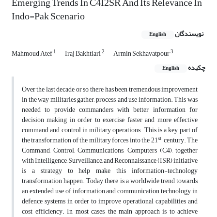
Emerging Trends In C4I2SR And Its Relevance In
Indo-Pak Scenario
نویسندگان
English
1
2
3
Mahmoud Atef
Iraj Bakhtiari
Armin Sekhavatpour
چکیده
English
Over the last decade or so, there has been tremendous improvement
in the way militaries gather, process, and use information. This was
needed to provide commanders with better information for
decision making in order to exercise faster and more effective
command and control in military operations. This is a key part of
st
the transformation of the military forces into the 21
century. The
Command, Control, Communications, Computers (C4), together
with Intelligence, Surveillance, and Reconnaissance (ISR) initiative
is a strategy to help make this information-technology
transformation happen. Today there is a worldwide trend towards
an extended use of information and communication technology in
defence systems in order to improve operational capabilities and
cost efficiency. In most cases, the main approach is to achieve