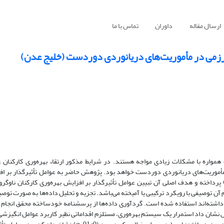
ارسال مقاله
داوران
تماس با ما
ی رزمی در مأموریت‌های دریانوردی دوردست (خلیج عدن)
 همواره با مشکلات زیادی مواجه هستند. در شرایط مذکور ارتقاء بهره‌وری کارکنان
در مأموریت‌های دریانوردی دوردست خواهد بود. پژوهش حاضر به عوامل تأثیرگذار بر اف
رداخته و هدف اصلی آن تبیین عوامل تأثیرگذار بر افزایش بهره‌وری کارکنان ناوگرو
 توصیفی با رویکرد ترکیبی یا آمیخته می‌باشد. تجزیه و تحلیل داده‌ها به صورت توصی
ردی دوردست حضور داشته‌اند استفاده شده است. گردآوری داده‌ها از پرسشنامه خودساخته محقق انجا
خ 87/0 محاسبه گردید. نتایج پژوهش نشان داد استمرار یک سیستم بهره‌وری، مستلزم اقداماتی نظیر کاربرد عوامل ان