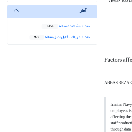
رصد (01/0=α) نشان داد که بین عوامل تأثیرگذار (عوامل
آمار
تعداد مشاهده مقاله
1,356
تعداد دریافت فایل اصل مقاله
972
Factors affe
ABBAS REZA
Iranian Navy
employees is 
affecting the
staff product
through data