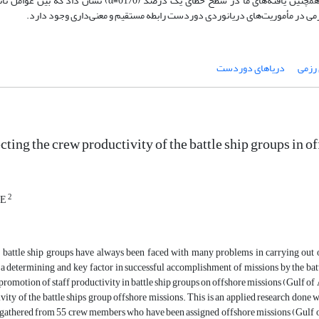
انسانی با اجرای آموزش‌های کیفی و اعمال سبک فرماندهی صحیح می‌باشد. همچنین یافته‌های ما در سطح خطای یک د
زمی در مأموریت‌های دریانوردی دوردست رابطه مستقیم و معنی‌داری وجود دارد.
 رزمی
دریاهای دوردست
cting the crew productivity of the battle ship groups in 
2
EE
 battle ship groups have always been faced with many problems in carrying out o
a determining and key factor in successful accomplishment of missions by the battl
 promotion of staff productivity in battle ship groups on offshore missions (Gulf of 
ivity of the battle ships group offshore missions. This is an applied research done 
 gathered from 55 crew members who have been assigned offshore missions (Gulf o