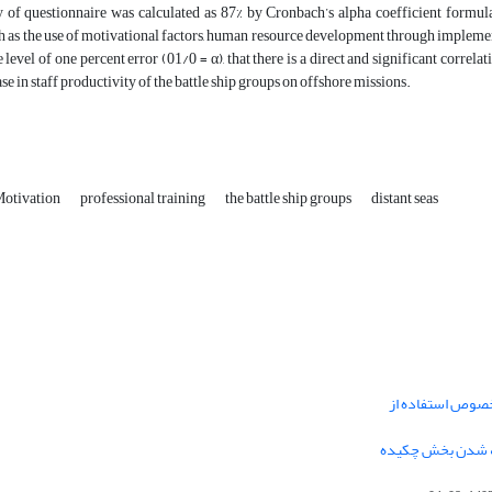
ty of questionnaire was calculated as 87% by Cronbach’s alpha coefficient formul
 as the use of motivational factors, human resource development through implementa
e level of one percent error (01/0 = α), that there is a direct and significant correl
se in staff productivity of the battle ship groups on offshore missions.
otivation
professional training
the battle ship groups
distant seas
خصوص استفاده از
فه شدن بخش چکیده