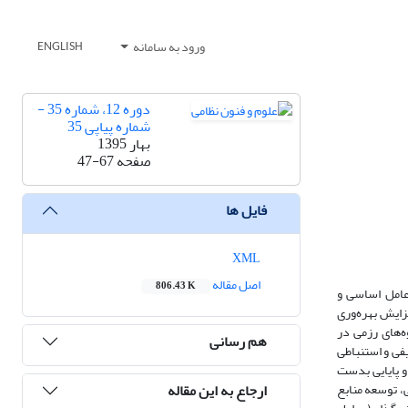
ورود به سامانه
ENGLISH
دوره 12، شماره 35 -
شماره پیاپی 35
بهار 1395
صفحه
47-67
فایل ها
XML
اصل مقاله
806.43 K
 عامل اساسی و
زایش بهره‌وری
ه‌های رزمی در
هم رسانی
فی و استنباطی
م و پایایی بدست
ارجاع به این مقاله
گیزشی، توسعه منابع