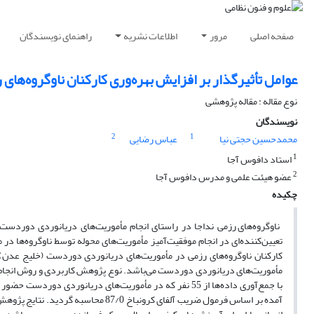
صفحه اصلی
مرور
اطلاعات نشریه
راهنمای نویسندگان
عوامل تأثیرگذار بر افزایش بهره‌وری کارکنان ناوگروه‌ها
نوع مقاله : مقاله پژوهشی
نویسندگان
2
1
محمدحسین حجتی نیا
عباس رضایی
1
استاد دافوس آجا
2
عضو هیئت علمی و مدرس دافوس آجا
چکیده
ناوگروه‌های رزمی نداجا در راستای انجام مأموریت‌های دریانوردی دوردست
تعیین‌کننده‌ای در انجام موفقیت‌آمیز مأموریت‌های محوله توسط ناوگروه‌ها 
کارکنان ناوگروه‌های رزمی در مأموریت‌های دریانوردی دوردست (خلیج عدن) پ
مأموریت‌های دریانوردی دوردست می‌باشد. نوع پژوهش کاربردی و روش انجام آن
با جمع‌آوری داده‌ها از 55 نفر که در مأموریت‌های دریانو
آمده بر اساس فرمول ضریب آلفای کرونبا