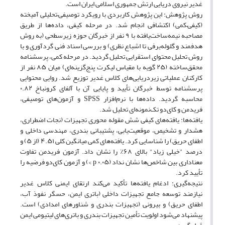
غدیر نیروی دریایی ارتش جمهوری اسلامی ایران است.
روش پژوهش: این پژوهش کاربردی با رویکرد توصیفی–تحلیلی آمیخته
(کیفی–کمی) اکتشافی انجام شد. در مرحله کیفی، داده‌ها از طریق
مصاحبه نیمه‌ساخت‌یافته با ۹ نفر از خبرگان حوزه زیرسطحی (به روش
هدفمند و گلوله‌برفی تا اشباع نظری) و بررسی اسناد فنی گردآوری و با
روش تحلیل محتوای استقرایی تحلیل گردید. در مرحله کمی، پرسشنامه
محقق‌ساخته (۲۵ گویه با مقیاس لیکرت پنج‌گزینه‌ای) میان ۸۵ نفر از
کارکنان عملیاتی زیردریایی‌های کلاس غدیر توزیع شد. روایی محتوایی
پرسشنامه توسط خبرگان تأیید و پایایی آن با آلفای کرونباخ ۰.۸۲
محاسبه گردید. داده‌ها با نرم‌افزار SPSS و آزمون‌های توصیفی،
فریدمن و کای‌دو تک‌نمونه‌ای تحلیل شد.
یافته‌ها: یافته‌های کیفی شش مقوله محوری تجهیزات (نجات اضطراری،
هشدار و تشخیص، موقعیت‌یابی، پشتیبانی بندری، مهندسی داخلی و
اطفای حریق) را شناسایی کرد. یافته‌های کمی میانگین کلی ۴.۵۱ (از ۵) و
درصد "خیلی زیاد" بالای ۶۸٪ را نشان داد. آزمون فریدمن تفاوت
معناداری بین شاخص‌ها نشان نداد (۰.۰۵ p >) و آزمون کای‌دو فرضیه را
تأیید کرد.
نتیجه‌گیری: ادغام یافته‌ها تأکید می‌کند ارتقای ایمنی کلاس غدیر
نیازمند توسعه جامع تجهیزات داخلی (باتری ایمن، حسگر نفوذ آب،
اطفای حریق) و بیرونی (تجهیزات بندری و شناورهای امدادی) است.
پیشنهاد می‌شود اولویت تأمین تجهیزات بندری و باتری‌های لیتیومی ایمن