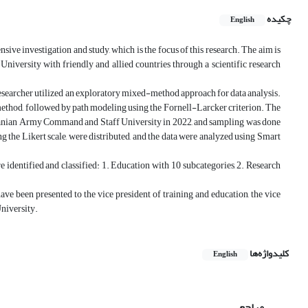
چکیده
English
sive investigation and study, which is the focus of this research. The aim is
iversity with friendly and allied countries through a scientific research
 researcher utilized an exploratory mixed-method approach for data analysis.
n method, followed by path modeling using the Fornell-Larcker criterion. The
the Iranian Army Command and Staff University in 2022, and sampling was done
 the Likert scale, were distributed, and the data were analyzed using Smart
re identified and classified: 1. Education with 10 subcategories, 2. Research
ave been presented to the vice president of training and education, the vice
University.
کلیدواژه‌ها
English
مراجع