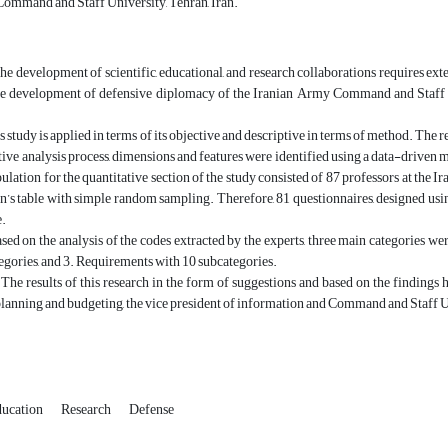
Command and Staff University, Tehran, Iran.
he development of scientific, educational, and research collaborations requires exten
the development of defensive diplomacy of the Iranian Army Command and Staff Un
s study is applied in terms of its objective and descriptive in terms of method. The
ative analysis process, dimensions and features were identified using a data-drive
opulation for the quantitative section of the study consisted of 87 professors at 
’s table with simple random sampling. Therefore, 81 questionnaires, designed using
.
sed on the analysis of the codes extracted by the experts, three main categories we
egories, and 3. Requirements with 10 subcategories.
:
The results of this research in the form of suggestions and based on the findings h
planning and budgeting, the vice president of information and Command and Staff 
ucation
Research
Defense