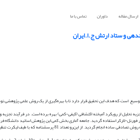
ارسال مقاله
داوران
تماس با ما
هی و ستاد ارتش ج.ا.ایران
وسیع‌ است که هدف این تحقیق قرار دارد تا با بهره‌گیری از یک روش‌ علمی پژوهشی ت
ه تحلیل از رویکرد آمیخته اکتشافی (کیفی-کمی) بهره برده است. در فرآیند تجزیه و 
ار فورنل-لارکر استفاده گردید. جامعه آماری بخش کمی این پژوهش اساتید دانشگاه فر
آجا در سال 1401 به تعداد 87 نفر و نمونه‌گیری با استفاده از جدول کوکران به روش تصادفی ساده انجام گردید. از این‌رو ت