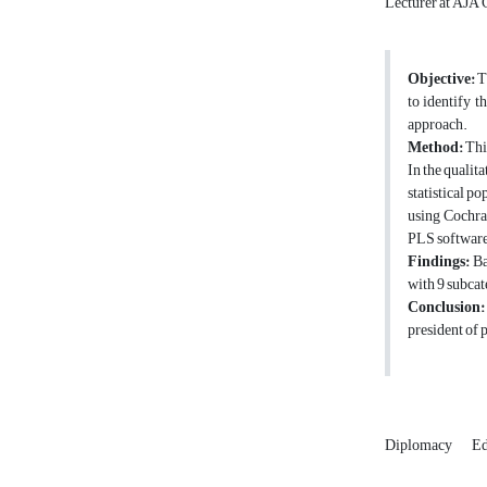
Lecturer at AJA 
Objective:
T
to identify 
approach.
Method:
Thi
In the qualit
statistical p
using Cochran
PLS software
Findings:
Ba
with 9 subcat
Conclusion
president of 
Diplomacy
Ed