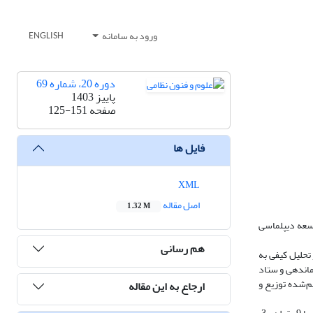
ورود به سامانه
ENGLISH
دوره 20، شماره 69
پاییز 1403
صفحه
125-151
فایل ها
XML
اصل مقاله
1.32 M
وسعه دیپلماسی
هم رسانی
تحلیل کیفی به
ماندهی و ستاد
عداد 81 پرسشنامه که با طیف لیکرت تنظیم‌شده توزیع و
ارجاع به این مقاله