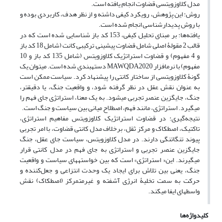
مدل کلاوزویتسی قضاوت انجام یافته است.
روش: این پژوهش، رویکرد کیفی داشته و از نظر هدف، کاربردی بوده و
با روش پدیدارشناسی انجام شده است.
یافته‌‌ها: بر مبنای تحلیل کیفی، 153 کد باز شناسایی شده است که در
قالب 2 مقولۀ اصلی شامل قضاوت پیشینی ترکیبی کانت (شامل 18 کد باز
و 4 مفهوم) و قضاوت استراتژیک کلاوزویتس (شامل 135 کد باز و 10
مفهوم) با نرم‏افزار MAWQDA2020 دسته‎بندی شده است. می‎توان یک
گونۀ کلاوزویتسی از ساختار کانتی را پیشنهاد کرد. سیاست ممکن است
به عنوان نقش عقل در نظر گرفته شود، و واقعیت جنگ، یا دقیق‏تر،
جنگ، جایگزین عنصر تجربی می‏شود. به یک معنا، استراتژی جای فهم را
می‏گیرد. استراتژی، مانند فهم، اصطلاح میانی بین سیاست و جنگ است.
نتیجه‌‌گیری: در قضاوت استراتژیک کلاوزویتس مفاهیم استراتژی،
تاکتیک، اصطکاک و مرکز ثقل، برخلاف مدل کانتی قضاوت، با امر تجربی
پیوند تنگاتنگی دارند. در مدل کلاوزویتس، سیاست جای عقل، جنگ
جایگزین عنصر تجربی و استراتژی به جای فهم در مدل کانتی قرار
می‏گیرند. این« استراتژی» است که بین خواسته‎های سیاست و واقعیت
جنگ، یعنی بین تلاش برای ایجاد یک وحدت انتزاعی و جعل‌کننده و
حرکت به سمت تخلیۀ انرژی آشفته و غیرمتمرکز (اصطکاک) نقش
واسطه‏ای ایفا می‎کند.
کلیدواژه‌ها