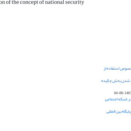
n of the concept of national security
خصوص استفاده از
فه شدن بخش چکیده
1403-08-0
در شبکه اجتماعی
یگاه بین المللی