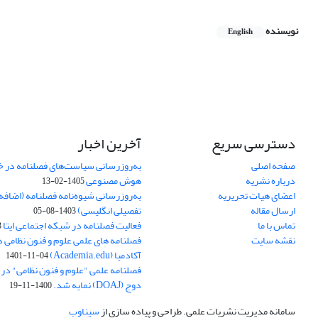
نویسنده
English
دسترسی سریع
آخرین اخبار
صفحه اصلی
به‌روزرسانی سیاست‌های فصلنامه در 
درباره نشریه
هوش مصنوعی
1405-02-13
اعضای هیات تحریریه
به‌روزرسانی شیوه‌نامه فصلنامه (اضا
ارسال مقاله
تفصیلی انگلیسی)
1403-08-05
تماس با ما
فعالیت فصلنامه در شبکه اجتماعی ایتا
4
نقشه سایت
فصلنامه های علمی علوم و فنون نظامی 
آکادمیا (Academia.edu)
1401-11-04
فصلنامه علمی "علوم و فنون نظامی" در پا
دوج (DOAJ) نمایه شد.
1400-11-19
سامانه مدیریت نشریات علمی.
طراحی و پیاده سازی از
سیناوب