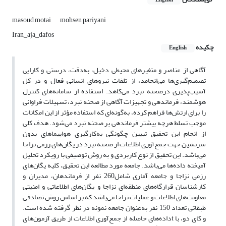
English
masoud motai
mohsen pariyani
Iran_aja_dafos
چکیده
English
آگاهی از عناصر و متغیرهای محیطی دخیل، به‌دقت، درستی و کارایی
تصمیم‌گیری‌ها می‌انجامد، از تلفات نیروهای انسانی فعال و در کل
آسیب‌پذیری درصحنه نبرد می‌کاهد. استفاده از سامانه‌های کنترل
هوشمند، فرماندهی و تجهیزات آگاهی از صحنه نبرد، تسهیلات فراوانی
را برای ارتش‌ها فراهم کرده، به‌گونه‌ای که استفاده مؤثر از این امکانات
موجب تسلط هرچه بیشتر فرماندهی بر صحنه نبرد می‌شود. هدف کلی
از انجام این تحقیق تبیین چگونگی به‌کارگیری هواپیماهای بدون
سرنشین جهت جمع‌آوری اطلاعات از صحنه نبرد در یگان‌های رزمی نزاجا
می‌باشد. این تحقیق از نوع کاربردی و به روش توصیفی با رویکرد تحلیل
آمیخته داده‌ها می‌باشد. جامعه مورد مطالعه این تحقیق، کلیه یگان‌های
رزمی نزاجا و جامعه آماری شامل260 نفر از فرماندهان، مدیران و
کارشناسان قرارگاه‌های منطقه‌ای نزاجا و یگان‌های اطلاعاتی و امنیتی
معاونت‌های اطلاعات و عملیات نزاجا می‌باشد که بر اساس روش تصادفی
طبقاتی تعداد 150 نفر به‌عنوان جامعه نمونه در نظر گرفته شده است.
داده‌های حاصله از جمع‌آوری اطلاعات از طریق آزمون‌هایt و کای دو، با