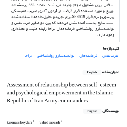
اسلامی ایران مشغول انجام وظیفه می‌باشند. تعداد 384 پرسشنامه
توزیع و مورد استفاده قرار گرفت. از آزمون آماری ضریب همبستگی
پیرسون و نرم افزار SPSS19 برای تجزیه و تحلیل داده‌ها استفاده شده
است. نتایج بدست آمده نشان می‌دهد که بین دو متغیر عزت نفس و
توانمندسازی روانشناختی فرمانده‌هان نزاجا رابطه مثبت و معنا‌داری
وجود دارد.
کلیدواژه‌ها
عزت نفس
فرمانده‌هان
توانمندسازی روانشناختی
نزاجا
عنوان مقاله
English
Assessment of relationship between self-esteem
and psychological empowerment in the Islamic
Republic of Iran Army commanders
نویسندگان
English
1
2
kiomars heydari
vahid moradi