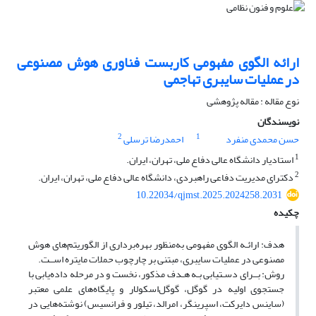
ارائه الگوی مفهومی کاربست فناوری هوش مصنوعی
در عملیات سایبری تهاجمی
نوع مقاله : مقاله پژوهشی
نویسندگان
2
1
حسن محمدی منفرد
احمدرضا ترسلی
1
استادیار دانشگاه عالی دفاع ملی، تهران، ایران.
2
دکترای مدیریت دفاعی راهبردی، دانشگاه عالی دفاع ملی، تهران، ایران.
10.22034/qjmst.2025.2024258.2031
چکیده
هدف: ارائـه الگوی مفهومی به‌منظور بهره‌برداری از الگوریتم‌های هوش
مصنوعی در عملیات سایبری، مبتنی بر چارچوب حملات مایتره اســت.
روش: بــرای دسـتیابی بـه هـدف مذکور، نخست و در مرحله داده‌یابی با
جستجوی اولیه در گوگل، گوگل‌اسکولار و پایگاه‌های علمی معتبر
(ساینس دایرکت، اسپرینگر، امرالد، تیلور و فرانسیس) نوشته‌هایی در