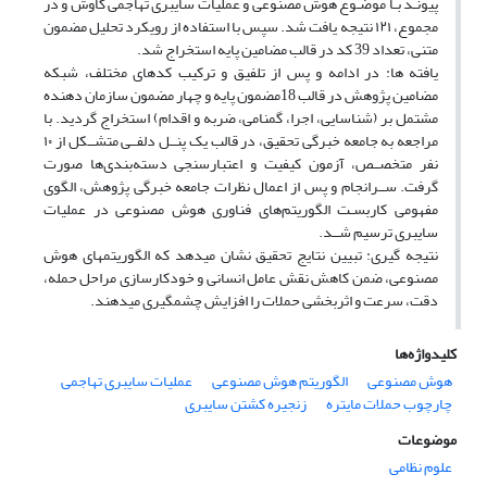
پیونـد بـا موضـوع هوش مصنوعی و عملیات سایبری تهاجمی کاوش و در
مجموع، ۱۲۱ نتیجه یافت شد. سپس با استفاده از رویکرد تحلیل مضمون
متنی، تعداد 39 کد در قالب مضامین پایه استخراج شد.
یافته ها: در ادامه و پس از تلفیق و ترکیب کدهای مختلف، شبکه
مضامین پژوهش در قالب 18مضمون پایه و چهار مضمون سازمان دهنده
مشتمل بر (شناسایی، اجرا، گمنامی، ضربه و اقدام) استخراج گردید. با
مراجعه به جامعه خبرگی تحقیق، در قالب یک پنــل دلفــی متشــکل از ۱۰
نفر متخصــص، آزمون کیفیت و اعتبارسنجی دسته‌بندی‌ها صورت
گرفت. ســرانجام و پس از اعمال نظرات جامعه خبرگی پژوهش، الگوی
مفهومی کاربسـت الگوریتم‌های فناوری هوش مصنوعی در عملیات
سایبری ترسیم شــد.
نتیجه گیری: تبیین نتایج تحقیق نشان می‏دهد که الگوریتم‏های هوش
مصنوعی، ضمن کاهش نقش عامل انسانی و خودکارسازی مراحل حمله،
دقت، سرعت و اثربخشی حملات را افزایش چشمگیری می‏دهند.
کلیدواژه‌ها
هوش مصنوعی
الگوریتم هوش مصنوعی
عملیات سایبری تهاجمی
چارچوب حملات مایتره
زنجیره کشتن سایبری
موضوعات
علوم نظامی