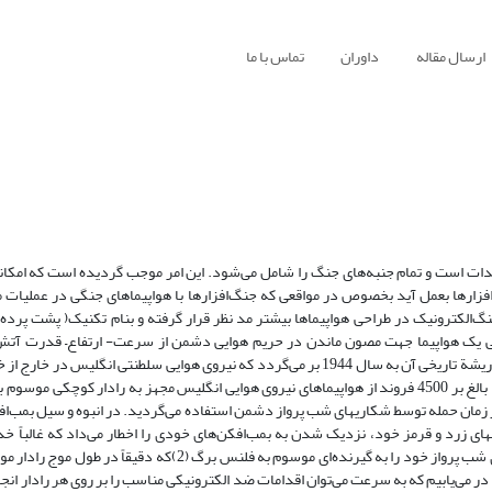
ارسال مقاله
داوران
تماس با ما
 است و تمام جنبه‌های جنگ را شامل می‌شود. این امر موجب گردیده است که امکان
گ‌افزارها بعمل آید بخصوص در مواقعی که جنگ‌افزارها با هواپیماهای جنگی در عملی
گ‌الکترونیک در طراحی هواپیماها بیشتر مد نظر قرار گرفته و بنام تکنیک( پشت پرد
کی یک هواپیما جهت مصون ماندن در حریم هوایی دشمن از سرعت- ارتفاع– قدرت آت
مانوری آن مهمتر می‌باشد. گرچه این موضع بیانگر یک ضرورت کلی است، لیکن ریشة تاریخی آن به سال 1944 بر می‌گردد که نیروی هوایی سلطنتی
 زمان حمله توسط شکاریهای شب پرواز دشمن استفاده می‌گردید. در انبوه و سیل بمب‌افک
های زرد و قرمز خود، نزدیک شدن به بمب‌افکن‌های خودی را اخطار می‌‌داد که غالباً خد
خاموش می‌کردند و با اینکار احتمالاً در امان بودند زیرا آلمانیها اکثر جنگنده‌های شب پرواز خود را به گیرنده‌ای موسوم به 
 می‌یابیم که به سرعت می‌توان اقدامات ضد الکترونیکی مناسب را بر روی هر رادار انجام 