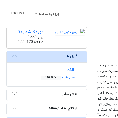
ورود به سامانه
ENGLISH
دوره 3، شماره 5
بهار 1385
صفحه
155-170
فایل ها
ات بیشتری در
XML
ات مشترک شرکت
ه) معروف گشته
اصل مقاله
176.38 K
ش و حتی قدرت
 انگلیس در خارج از خط مقدم، اقدام
به یک عملیات اخلالگری نمود و بعنوان پیشرو در جنگ‌الکترونیک محسوب شد. بالغ بر 4500 فروند از هواپیماهای نیروی هوایی انگلیس مجهز به رادار کوچکی موسوم به مونیکا (1)در
هم رسانی
ن‌ها، جائی که
مه پروازی آنرا
ارجاع به این مقاله
فلنس برگ (2)که دقیقاً در طول موج رادار مونیکا کار می‌کرد
داد و متعاقباً