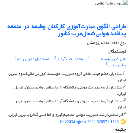
طراحی الگوی مهارت‌آموزی کارکنان وظیفه در منطقه
پدافند هوایی شمال‌غرب کشور
نوع مقاله : مقاله پژوهشی
نویسندگان
3
2
1
علی اکبر پیوسته
محمد بخت آزمای
اسماعیل عمران زاده
4
باقر رستمی
1
استادیار، عضو هیئت علمی گروه مدیریت، مؤسسه آموزش عالی اسوه. تبریز.
ایران
2
استادیار، گروه مدیریت دولتی، دانشگاه آزاد اسلامی. واحد ممقان، تبریز.
ایران.
3
استادیار، گروه مدیریت دولتی، دانشگاه آزاد اسلامی. واحد ممقان، تبریز.
ایران
4
کارشناس ارشد مدیریت دولتی-تصمیم گیری و خط مشی گذاری، تبریز، ایران.
10.22034/qjmst.2022.528571.1523
چکیده