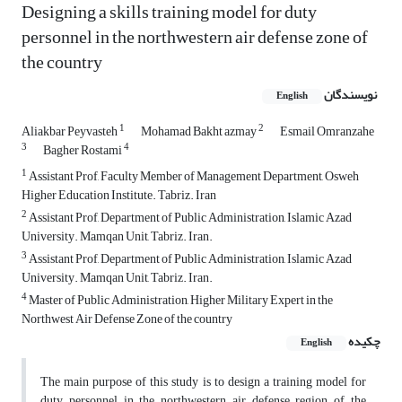
Designing a skills training model for duty
personnel in the northwestern air defense zone of
the country
نویسندگان
English
1
2
Aliakbar Peyvasteh
Mohamad Bakht azmay
Esmail Omranzahe
3
4
Bagher Rostami
1
Assistant Prof, Faculty Member of Management Department, Osweh
Higher Education Institute. Tabriz. Iran
2
Assistant Prof, Department of Public Administration, Islamic Azad
University. Mamqan Unit, Tabriz. Iran.
3
Assistant Prof, Department of Public Administration, Islamic Azad
University. Mamqan Unit, Tabriz. Iran.
4
Master of Public Administration, Higher Military Expert in the
Northwest Air Defense Zone of the country
چکیده
English
The main purpose of this study is to design a training model for
duty personnel in the northwestern air defense region of the