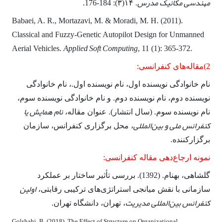
مهندسی مکانیک مدرس
. ۱۴(۳): 184-176.
Babaei, A. R., Mortazavi, M. & Moradi, M. H. (2011).
Classical and Fuzzy-Genetic Autopilot Design for Unmanned
Applied Soft Computing
Aerial Vehicles.
, 11 (1): 365-372.
2)مقاله­‌های کنفرانسی:
نام خانوادگی نویسنده اول، نام نویسنده اول.، نام خانوادگی
نویسنده دوم، نام نویسنده دوم. و نام خانوادگی نویسنده سوم،
نام همایش یا
نام نویسنده سوم. (سال انتشار). عنوان مقاله،
کنفرانس ملی و بین‌­المللی
، محل برگزاری کنفرانس، سازمان
برگزارکننده.
نمونه ارجاع‌دهی مقاله کنفرانسی:
گلشاهی، بهنام. (1392). بررسی تأثیر ساختار بر عملکرد
اولین
سازمانی با نقش میانجی استراتژی­‌های ترکیبی رقابتی،
کنفرانس بین‌­المللی مدیریت
، تهران، دانشگاه تهران.
Golshahi, B. (2018). The Effect of Structure on Organizational