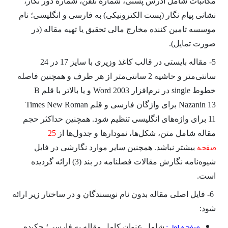
مکاتبات شامل آدرس پستی، شماره تلفن، شماره دور نگار،
نشانی پیام نگار (پست الکترونیکی) به فارسی و انگلیسی؛ نام
موسسه تامین کننده مخارج مالی تحقیق یا تهیه مقاله (در
صورت تمایل).
5- مقاله بایستی در قالب کاغذ وزیری با سایز 17 در 24
سانتی‌متر و حاشیه 2 سانتی‌متر از هر طرف و همچنین فاصله
خطوط single در نرم‌افزار Word 2003 و یا بالاتر با قلم B
Nazanin 13 برای واژگان فارسی و قلم Times New Roman
11 برای واژه‌های انگلیسی تنظیم شود. همچنین حداکثر حجم
25
مقاله شامل متن، شکل‌ها، نمودارها و جدول‌ها از
صفحه
بیشتر نباشد. همچنین سایر موارد نگارشی در فایل
شیوه‌نامه نگارش مقالات فصلنامه در بند (3) ارائه گردیده
است.
6- فایل اصلی مقاله بدون نام نویسندگان و در ساختار زیر ارائه
شود:
صفحه اول:
شامل عنوان کامل مقاله به فارسی؛ چکیده