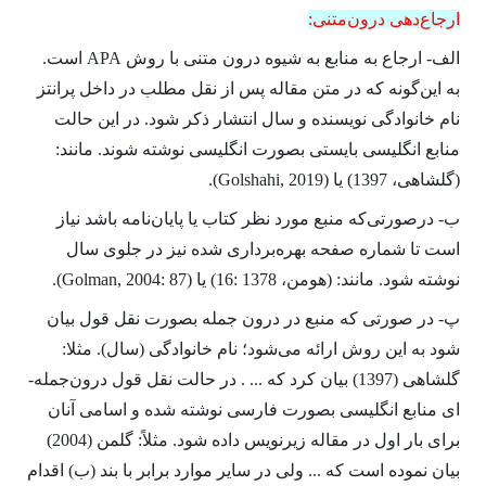
ارجاع­‌دهی درون­‌متنی:
الف- ارجاع به منابع به شیوه درون متنی با روش APA است.
به این‌گونه که در متن مقاله پس از نقل مطلب در داخل پرانتز
نام خانوادگی نویسنده و سال انتشار ذکر شود. در این حالت
منابع انگلیسی بایستی بصورت انگلیسی نوشته شوند. مانند:
(گلشاهی، 1397) یا (Golshahi, 2019).
ب- درصورتی­‌که منبع مورد نظر کتاب یا پایان‌­نامه باشد نیاز
است تا شماره صفحه بهره‌­برداری شده نیز در جلوی سال
نوشته شود. مانند: (هومن، 1378 :16) یا (Golman, 2004: 87).
پ- در صورتی که منبع در درون جمله بصورت نقل قول بیان
شود به این روش ارائه می‌­شود؛ نام خانوادگی (سال). مثلا:
گلشاهی (1397) بیان کرد که ... . در حالت نقل قول درون­‌جمله‌­
ای منابع انگلیسی بصورت فارسی نوشته شده و اسامی آنان
برای بار اول در مقاله زیرنویس داده شود. مثلاً: گلمن (2004)
بیان نموده است که ... ولی در سایر موارد برابر با بند (ب) اقدام