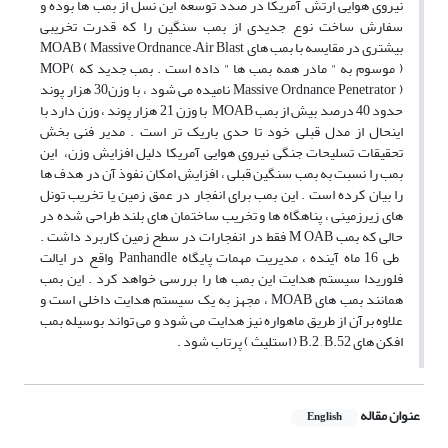
نیروی هوایی ارتش آمریکا در صدد توسعه این نسل از بمب ها بوده و
سفارش ساخت نوع جدیدی از بمب سنگین را که قدرت تخریبی
بیشتری در مقایسه با بمب های MOAB ( Massive Ordnance –Air Blast
) موسوم به " مادر همه بمب ها " داده است . بمب جدید که MOP(
Massive Ordnance Penetrator ) نامیده می شود ، با وزن30 هزار پوند
حدود 40 درصد بیش از بمب MOAB با وزن 21 هزار پوند ، وزن دارد با
اینحال از مدل قبلی خود تا حدی باریک تر است . مدیر فنی بخش
تحقیقات تسلیحات جنگی نیروی هوایی آمریکا دلیل افزایش وزن، این
بمب را نسبت به بمب سنگین قبلی ، افزایش امکان نفوذ آن در هدف ها
را بیان کرده است . این بمب برای انفجار در عمق زمین یا تخریب تونل
های زیرزمینی ، پناهگاه ها و تخریب ساختمان های بلند طراحی شده در
حالی که بمب M OAB فقط در انفجارات در سطح زمین کاربرد داشت .
طی 16 ماه آینده ، مدیریت مهمات پایگاه Panhandle واقع در ایالت
فلوریدا سیستم هدایت این بمب ها را بررسی خواهد کرد . این بمب
همانند بمب های MOAB ، مجهز به یک سیستم هدایت داخلی است و
علاوه برآن از طریق ماهواره نیز هدایت می شود و می تواند بوسیله بمب
افکن های B.2 , B.52 ( استلیث ) پرتاب شود .
عنوان مقاله
English