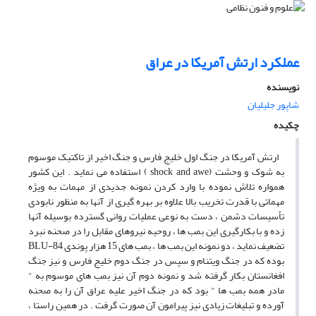
عملکرد ارتش آمریکا در عراق
نویسنده
شاپور جلیلیان
چکیده
ارتش آمریکا در جنگ اول خلیج فارس و جنگ اخیر از تاکتیک موسوم
به شوک و وحشت (shock and awe ) استفاده می نماید . این کشور
همواره تلاش نموده با وارد کردن نمونه جدیدی از مهمات به ویژه
مهماتی با قدرت تخریب بالا علاوه بر بهره گیری از آنها به منظور نابودی
تأسیسات دشمن ، دست به نوعی عملیات روانی گسترده بوسیله آنها
زده و با بکارگیری این بمب ها ، روحیه نیروهای مقابل را در صحنه نبرد
تضعیف نماید ، دو نمونه این بمب ها ، بمب های 15 هزار پوندی BLU-84
بوده که در جنگ ویتنام و سپس در جنگ دوم خلیج فارس و نیز جنگ
افغانستان بکار گرفته شد و نمونه دوم آن نیز بمب های موسوم به "
مادر همه بمب ها " بود که در جنگ اخیر علیه عراق آن را به صحنه
آورده و تبلیغات زیادی نیز پیرامون آن صورت گرفت . در همین راستا ،