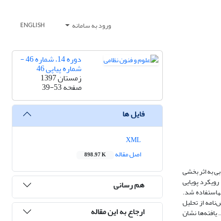
ورود به سامانه
ENGLISH
دوره 14، شماره 46 -
شماره پیاپی 46
زمستان 1397
صفحه
39-53
فایل ها
XML
اصل مقاله
898.97 K
ی به اثر بخشی
رویکرد پویایی
هم رسانی
مهاستفاده شد.
نامه از تحلیل
ارجاع به این مقاله
ی معادلات ساختاری (SEM) با کمک نرم افزار SmartPLS استفاده گردید. یافته‌ها نشان