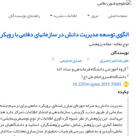
صفحه اصلی
مرور
اطلاعات نشریه
راهنمای نویسندگان
الگوی توسعه مدیریت دانش در سازمانهای دفاعی با رویکرد
نوع مقاله : مقاله پژوهشی
نویسندگان
2
1
علیرضا میرجمهری
مهدی صمیمی
1
گروه آموزشی دانشگاه فرماندهی و ستاد آجا
2
دانشگاه افسری امام علی (ع)
10.22034/qjmst.2019.35681
چکیده
مدیریت دانش به منزله حوزه‌ای میان رشته‌ای، رویکرد جامعی برای ترسیم چشم ان
سازمانی از طریق جذب، گزینش، سازماندهی و انتشار اطلاعات تمرکز دارد هد
می‌باشد. این پژوهش از نظر شیوه گردآوری اطلاعات از نوع توصیفی–پیمایشی ا
جامعۀ آماری، این پژوهش شامل تمامی پژوهشگران، اساتید و دانشگاهیان مرتب