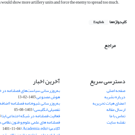
pons would show more artillery units and force the enemy to spread too much.
کلیدواژه‌ها
English
مراجع
دسترسی سریع
آخرین اخبار
صفحه اصلی
به‌روزرسانی سیاست‌های فصلنامه در 
درباره نشریه
هوش مصنوعی
1405-02-13
اعضای هیات تحریریه
به‌روزرسانی شیوه‌نامه فصلنامه (اضا
ارسال مقاله
تفصیلی انگلیسی)
1403-08-05
تماس با ما
فعالیت فصلنامه در شبکه اجتماعی ایتا
4
نقشه سایت
فصلنامه های علمی علوم و فنون نظامی 
آکادمیا (Academia.edu)
1401-11-04
فصلنامه علمی "علوم و فنون نظامی" در پا