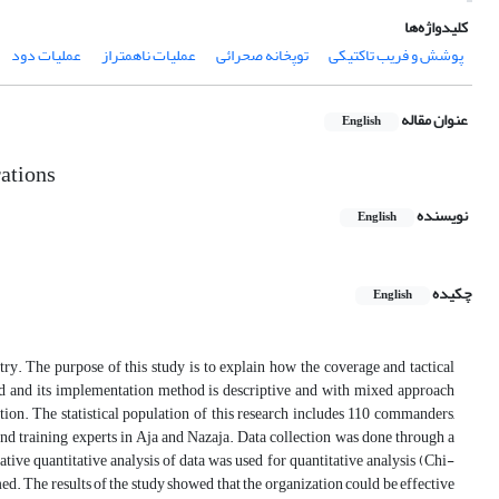
کلیدواژه‌ها
پوشش و فریب تاکتیکی
توپخانه صحرائی
عملیات ناهمتراز
عملیات دود
عنوان مقاله
English
rations
نویسنده
English
چکیده
English
ountry. The purpose of this study is to explain how the coverage and tactical
lied and its implementation method is descriptive and with mixed approach
ation. The statistical population of this research includes 110 commanders,
 and training experts in Aja and Nazaja. Data collection was done through a
ive quantitative analysis of data was used for quantitative analysis (Chi-
rmed. The results of the study showed that the organization could be effective