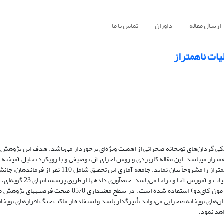
ارسال مقاله
داوران
تماس با ما
یات ناهمتراز
ی گردان‌های توپخانه صحرائی از اهمیت ویژه‌ای برخوردار می‌باشد. هدف این پژوهش
تراز می­باشد. این مقاله کاربردی و روش اجرای آن توصیفی و با رویکرد تحلیل آمیخته
تلاش دارد پوشش و فریب تاکتیکی گردان‌های توپخانه صحرائی در عملیات ناهمتراز را مشروحاً بیان نماید. جامع
اداری قرارگاه­های منطقه­ای نزاجا و گروه­های توپخانه و همچنین کارش
پوشش و فریب تاکتیکی می­باشد. تجزیه و تحلیل کمی داده­ها از تحلیل کمی (آزمون کای‌دو) استفاده شده است. در
ی توپخانه صحرایی می‌تواند تاْثیرگذار باشد و استفاده از ماکت‌ جنگ افزارهای توپخا
هد نمود.