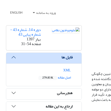
ورود به سامانه
ENGLISH
دوره 14، شماره 43 -
شماره پیاپی 43
بهار 1397
صفحه
31-54
فایل ها
XML
 تبیین چگونگی
اصل مقاله
279.83 K
 نگاشته شده و
ه آماری این تحقیق شامل 110 نفر از فرماندهان، جانشینان و معاونین
ناسان عملیات و آموزش آجا و نزاجا می‌باشد. جمع­آوری داده­ها از طریق پرسشنامه­ای 23 گویه‌ای، دارای دو مولفه
هم رسانی
 سطح معنی­داری 05/0 صحت فرضیه­های پژوهش مورد تأیید قرار
نه باعث نمایش
ارجاع به این مقاله