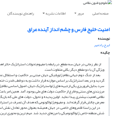
صفحه اصلی
مرور
اطلاعات نشریه
راهنمای نویسندگان
امنیت خلیج فارس و چشم انداز آینده عراق
نویسنده
ایرج رادمهر
چکیده
از نظر زمانی در جهان سه مقطع در رابطه با مفهوم تحولات استراتژیک حائز اه
ویژگی آن با دو مقطع دیگر بکلی متفاوت است.
بعد از جنگ دوم جهانی نظام ژئوپلتیکی جهان مبتنی بر حاکمیت و استقلال عمل
گردید و در بعد استراتژیک بر اساس موازنه قرار داشت و به دو قطب قدرت ختم م
سرد بدلیل فروریزی یکی ازجبهه های ژئواستراتژیک جهان، اصول اساسی نظام ژئ
مرزبندی های سنتی و فارغ از حاکمیت دولت های ملی بوجود آمد. همین امر باعث گ
نظامی اهمیت بیشتری پیدا نماید. اولین پدیده و تحول، دولت های ملی که باز
معرض چالش قرار گرفته اند. و مفهوم ژئواکونومی که هدف آن تصرف در استرات
در این راستا قلمروهای خاصی در جهان همیشه بعنوان محور تعادل نقش استر
شش منطقه خاص ژئواکونومیکی با مرزهای جدید شد. مهم ترین و محوری ترین آن