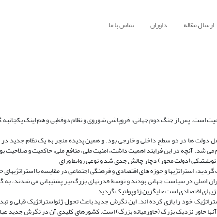
ارسال مقاله
داوران
تماس با ما
میت است. پس از جنگ دوم جهانی، فروپاشی شوروی و نظام دوقطبی و هم اینک یکجانبه گر
 دولت ها در دو سطح داخلی و خارجی بود. و همین پدیده منجر به یک نظام جدید در رو
ی شد. آنچه در این فرایند اهمیت داشت، امنیت ملی، منافع ملی، حاکمیت و صلاحیت بود.
وپلیتیکی (دولت محور) دچار چالش جدی شد و نوعی روابط ورای
ردید، استراتژیها و حوزه های اقتصادی و فرهنگی اجتماعی در مقایسه با استراتژیهای حو
یگران اصلی در سیاست جهانی بودند و توسط قدرتهای بزرگ نیز پشتیبانی می شدند، به گ
ژیهای اقتصادی است جایگزین ژئوپولتیک گردید.
اتژیک خود را بازی کرده اند. این نگرش جدید باعث تحول ژئواستراتژیک قبلی و تبد
ها خاور نزدیک بزرگ (خاورمیانه بزرگ) است. کشورهای کلیدی آن در نگرش جدید عبارت