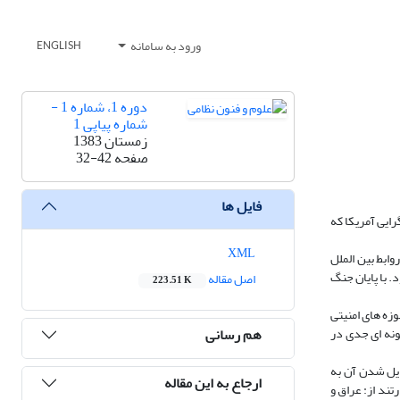
ورود به سامانه
ENGLISH
دوره 1، شماره 1 -
شماره پیاپی 1
زمستان 1383
صفحه
32-42
فایل ها
ایی آمریکا که
XML
ابط بین الملل
 با پایان جنگ
اصل مقاله
223.51 K
زه های امنیتی
هم رسانی
ونه ای جدی در
یل شدن آن به
ارجاع به این مقاله
ند از: عراق و