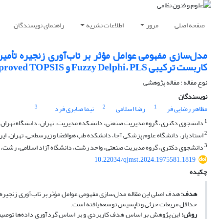
صفحه اصلی
مرور
اطلاعات نشریه
راهنمای نویسندگان
مدل‌سازی مفهومی عوامل مؤثر بر تاب‌آوری زنجیره تأمین
کاربست ترکیبی Fuzzy Delphi، PLS و Improved TOPSIS
نوع مقاله : مقاله پژوهشی
نویسندگان
3
2
1
مظاهر رضایی فر
رضا اسلامی
نیما صابری فرد
1
دانشجوی دکتری، گروه مدیریت صنعتی، دانشکده مدیریت، تهران، دانشگاه تهران، ت
2
اﺳﺘﺎدﻳﺎر، داﻧﺸﮕﺎه ﻋﻠﻮم پزشکی آﺟﺎ، داﻧﺸﻜﺪه ﻃﺐ هواﻓﻀﺎ و زیرسطحی، تهران، اﻳﺮا
3
دانشجوی دکتری، گروه مدیریت صنعتی، واحد رشت، دانشگاه آزاد اسلامی، رشت، ا
10.22034/qjmst.2024.1975581.1819
چکیده
هدف:
هدف اصلی این مقاله مدل‌سازی مفهومی عوامل مؤثر بر تاب‌آوری زنجیره ت
حداقل مربعات جزئی و تاپسیس توسعه‌یافته است.
روش:
این پژوهش بر اساس هدف کاربردی و بر اساس گردآوری داده‌ها توصیفی ا