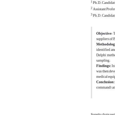
1
Ph.D. Candidate
2
Assistant Profes
3
Ph.D. Candidate
Objective
:
T
suppliers of 
Methodolog
identified an
Delphi metho
sampling.
Findings
:
In
was then deve
medical equi
Conclusion
command), and
Supply chain res