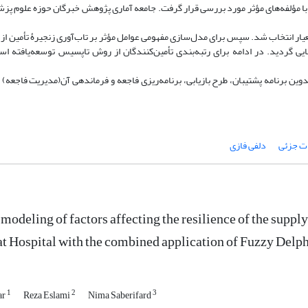
 با مؤلفه‌های مؤثر مورد بررسی قرار گرفت. جامعه آماری پژوهش خبرگان حوزه علوم پ
عیار انتخاب شد. سپس برای مدل‌سازی مفهومی عوامل مؤثر بر تاب‌آوری زنجیرۀ تأمین از
ی گردید. در ادامه برای رتبه‌بندی تأمین‌کنندگان از روش تاپسیس توسعه‌یافته اس
 تدوین برنامه پشتیبان، طرح بازیابی، برنامه‌ریزی فاجعه و فرماندهی آن(مدیریت فاجعه
ت جزئی
دلفی فازی
modeling of factors affecting the resilience of the suppl
t Hospital with the combined application of Fuzzy Delp
1
2
3
ar
Reza Eslami
Nima Saberifard