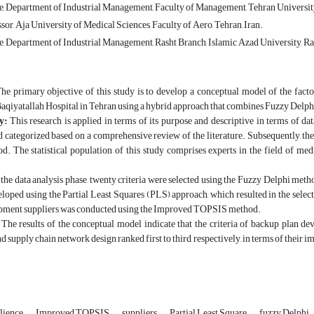
, Department of Industrial Management, Faculty of Management, Tehran University,
sor, Aja University of Medical Sciences, Faculty of Aero, Tehran, Iran.
, Department of Industrial Management, Rasht Branch, Islamic Azad University, Ras
he primary objective of this study is to develop a conceptual model of the fact
Baqiyatallah Hospital in Tehran using a hybrid approach that combines Fuzzy Delp
y
:
This research is applied in terms of its purpose and descriptive in terms of dat
d categorized based on a comprehensive review of the literature. Subsequently, th
d. The statistical population of this study comprises experts in the field of m
 the data analysis phase, twenty criteria were selected using the Fuzzy Delphi met
loped using the Partial Least Squares (PLS) approach, which resulted in the selecti
pment suppliers was conducted using the Improved TOPSIS method.
:
The results of the conceptual model indicate that the criteria of backup plan d
 supply chain network design ranked first to third, respectively, in terms of their i
ilience
Improved TOPSIS
suppliers
Partial Least Square
fuzzy Delphi