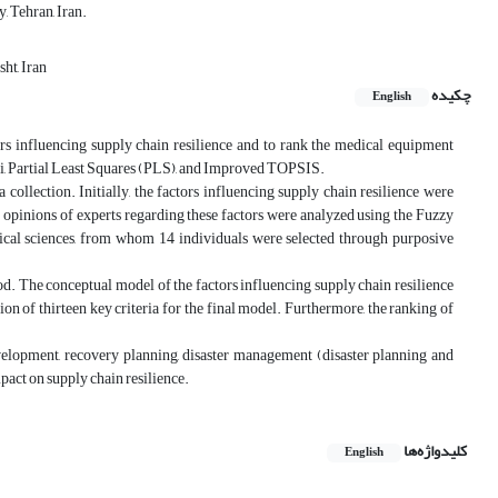
 Tehran, Iran.
ht, Iran
چکیده
English
ors influencing supply chain resilience and to rank the medical equipment
hi, Partial Least Squares (PLS), and Improved TOPSIS.
a collection. Initially, the factors influencing supply chain resilience were
e opinions of experts regarding these factors were analyzed using the Fuzzy
edical sciences, from whom 14 individuals were selected through purposive
hod. The conceptual model of the factors influencing supply chain resilience
on of thirteen key criteria for the final model. Furthermore, the ranking of
evelopment, recovery planning, disaster management (disaster planning and
mpact on supply chain resilience.
کلیدواژه‌ها
English