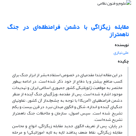
مقابله زیگزاگی با دشمن فرامنطقه‌ای در جنگ
ناهمتراز
نویسنده
علی نیازی
چکیده
در این مقاله ابتدا مقدمه­ای در خصوص استفاده بشر از ابزار جنگ برای
کسب منافع بیشتر و یا دفاع از خود ذکر شده است. در ادامه به­طور
مختصر به موقعیت ژئوپلتیکی کشور جمهوری اسلامی ایران و تهدیدات
موجود اشاره شده است. پس از مقدمه، ویژگی­های جنگ آینده از منظر
دشمن فرامنطقه­ای (آمریکا) با توجه به چشم‌انداز آن کشور، تفاوت­های
جنگ­های آینده و اندازه، شکل و الگوی میدان نبرد در قرن بیست و یکم
تشریح شده است. سپس اصول، سازمان و ملاحظات جنگ ناهمتراز
تشریح شده است.
در پایان، پس از تعریف الگوی جدید مقابله زیگزاگی، انواع و محاسن
مقابله زیگزاگی، نقاط ضعف پدافند لایه به لایه (موزائیکی) و مرحله